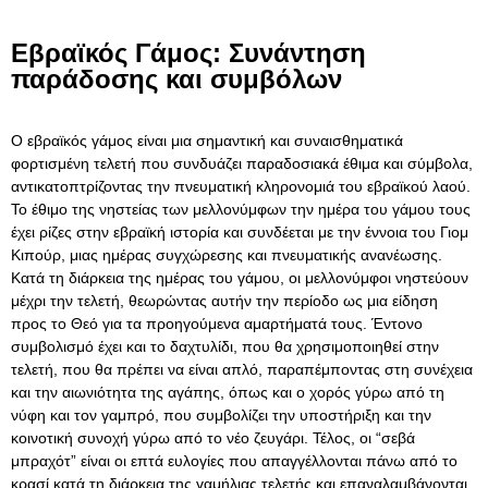
Εβραϊκός Γάμος: Συνάντηση
παράδοσης και συμβόλων
Ο εβραϊκός γάμος είναι μια σημαντική και συναισθηματικά
φορτισμένη τελετή που συνδυάζει παραδοσιακά έθιμα και σύμβολα,
αντικατοπτρίζοντας την πνευματική κληρονομιά του εβραϊκού λαού.
Το έθιμο της νηστείας των μελλονύμφων την ημέρα του γάμου τους
έχει ρίζες στην εβραϊκή ιστορία και συνδέεται με την έννοια του Γιομ
Κιπούρ, μιας ημέρας συγχώρεσης και πνευματικής ανανέωσης.
Κατά τη διάρκεια της ημέρας του γάμου, οι μελλονύμφοι νηστεύουν
μέχρι την τελετή, θεωρώντας αυτήν την περίοδο ως μια είδηση
προς το Θεό για τα προηγούμενα αμαρτήματά τους. Έντονο
συμβολισμό έχει και το δαχτυλίδι, που θα χρησιμοποιηθεί στην
τελετή, που θα πρέπει να είναι απλό, παραπέμποντας στη συνέχεια
και την αιωνιότητα της αγάπης, όπως και ο χορός γύρω από τη
νύφη και τον γαμπρό, που συμβολίζει την υποστήριξη και την
κοινοτική συνοχή γύρω από το νέο ζευγάρι. Τέλος, οι “σεβά
μπραχότ” είναι οι επτά ευλογίες που απαγγέλλονται πάνω από το
κρασί κατά τη διάρκεια της γαμήλιας τελετής και επαναλαμβάνονται