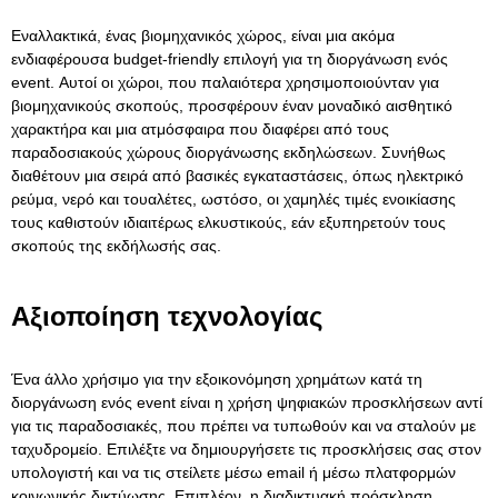
Εναλλακτικά, ένας
βιομηχανικός χώρος
, είναι μια ακόμα
ενδιαφέρουσα budget-friendly επιλογή για τη διοργάνωση ενός
event. Αυτοί οι χώροι, που παλαιότερα χρησιμοποιούνταν για
βιομηχανικούς σκοπούς, προσφέρουν έναν μοναδικό αισθητικό
χαρακτήρα και μια ατμόσφαιρα που διαφέρει από τους
παραδοσιακούς χώρους διοργάνωσης εκδηλώσεων. Συνήθως
διαθέτουν μια σειρά από βασικές εγκαταστάσεις, όπως ηλεκτρικό
ρεύμα, νερό και τουαλέτες, ωστόσο, οι χαμηλές τιμές ενοικίασης
τους καθιστούν ιδιαιτέρως ελκυστικούς, εάν εξυπηρετούν τους
σκοπούς της εκδήλωσής σας.
Αξιοποίηση τεχνολογίας
Ένα άλλο χρήσιμο για την εξοικονόμηση χρημάτων κατά τη
διοργάνωση ενός event είναι η χρήση ψηφιακών προσκλήσεων αντί
για τις παραδοσιακές, που πρέπει να τυπωθούν και να σταλούν με
ταχυδρομείο. Επιλέξτε να δημιουργήσετε τις προσκλήσεις σας στον
υπολογιστή και να τις στείλετε μέσω email ή μέσω πλατφορμών
κοινωνικής δικτύωσης. Επιπλέον, η διαδικτυακή πρόσκληση