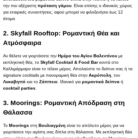
την πιο αξέχαστη
πρόταση γάμου
. Είναι επίσης ο ιδανικός χώρος
για εταιρικές συναντήσεις, αφού μπορεί να φιλοξενήσει έως 12
άτομα.
2.
Skyfall Rooftop: Ρομαντική Θέα και
Ατμόσφαιρα
Αν θέλετε να γιορτάσετε την
Ημέρα του Αγίου Βαλεντίνου
με
εκπληκτική θέα, το
Skyfall Cocktail & Food Bar
κοντά στο
Καλλιμάρμαρο είναι το τέλειο μέρος. Απολαύστε το δείπνο σας ή τα
signature cocktails με πανοραμική θέα στην
Ακρόπολη
, τον
Λυκαβηττό
και το
Ζάππειο
. Ιδανικό για
ρομαντικά δείπνα
ή
cocktail parties
.
3.
Moorings: Ρομαντική Απόδραση στη
Θάλασσα
Το
Moorings
στη
Βουλιαγμένη
είναι το απόλυτο μέρος για να
γιορτάσετε την αγάπη σας δίπλα στη θάλασσα. Με εκπληκτική θέα