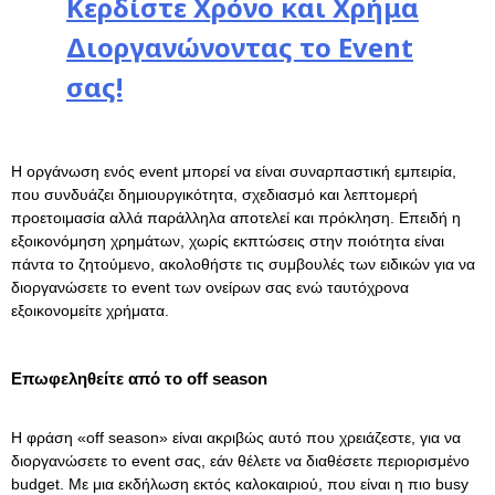
Κερδίστε Χρόνο και Χρήμα
Διοργανώνοντας το Event
Ρομαντική Απόδραση
στη Θάλασσα
σας!
Click Here
Η οργάνωση ενός event μπορεί να είναι συναρπαστική εμπειρία,
που συνδυάζει δημιουργικότητα, σχεδιασμό και λεπτομερή
προετοιμασία αλλά παράλληλα αποτελεί και πρόκληση. Επειδή η
εξοικονόμηση χρημάτων, χωρίς εκπτώσεις στην ποιότητα είναι
πάντα το ζητούμενο, ακολοθήστε τις συμβουλές των ειδικών για να
διοργανώσετε το event των ονείρων σας ενώ ταυτόχρονα
εξοικονομείτε χρήματα.
Επωφεληθείτε από το off season
Η φράση «οff season» είναι ακριβώς αυτό που χρειάζεστε, για να
διοργανώσετε το event σας, εάν θέλετε να διαθέσετε περιορισμένο
budget. Με μια εκδήλωση εκτός καλοκαιριού, που είναι η πιο busy