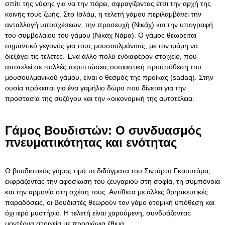
σπίτι της νύφης για να την πάρει, σφραγίζοντας έτσι την αρχή της
κοινής τους ζωής. Στο Ισλάμ, η τελετή γάμου περιλαμβάνει την
ανταλλαγή υποσχέσεων, την προσευχή (Νικάχ) και την υπογραφή
του συμβολαίου του γάμου (Νικάχ Νάμα). Ο γάμος θεωρείται
σημαντικό γεγονός για τους μουσουλμάνους, με τον ιμάμη να
διεξάγει τις τελετές. Ένα άλλο πολύ ενδιαφέρον στοιχείο, που
αποτελεί σε πολλές περιπτώσεις ουσιαστική προϋπόθεση του
μουσουλμανικού γάμου, είναι ο θεσμός της προίκας (sadaq). Στην
ουσία πρόκειται για ένα γαμήλιο δώρο που δίνεται για την
προστασία της συζύγου και την «οικονομική της αυτοτέλεια.
Γάμος Βουδιστών: Ο συνδυασμός
πνευματικότητας και ενότητας
Ο βουδιστικός γάμος τιμά τα διδάγματα του Σιντάρτα Γκαουτάμα,
εκφράζοντας την αφοσίωση του ζευγαριού στη σοφία, τη συμπόνοια
και την αρμονία στη σχέση τους. Αντίθετα με άλλες θρησκευτικές
παραδόσεις, οι Βουδιστές θεωρούν τον γάμο ατομική υπόθεση και
όχι ιερό μυστήριο. Η τελετή είναι χαρούμενη, συνδυάζοντας
μοντέρνα στοιχεία με προαιώνια έθιμα.