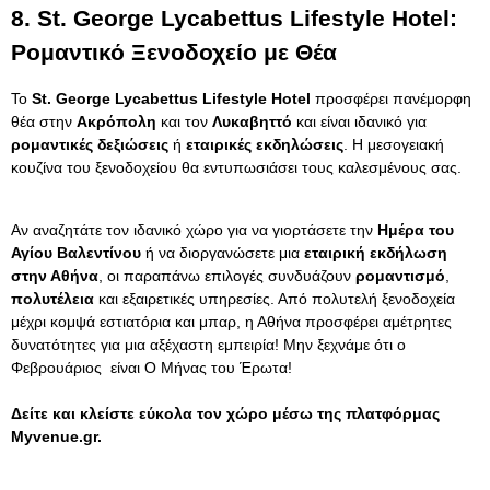
8.
St. George Lycabettus Lifestyle Hotel:
Ρομαντικό Ξενοδοχείο με Θέα
Το
St. George Lycabettus Lifestyle Hotel
προσφέρει πανέμορφη
θέα στην
Ακρόπολη
και τον
Λυκαβηττό
και είναι ιδανικό για
ρομαντικές δεξιώσεις
ή
εταιρικές εκδηλώσεις
. Η μεσογειακή
κουζίνα του ξενοδοχείου θα εντυπωσιάσει τους καλεσμένους σας.
Αν αναζητάτε τον ιδανικό χώρο για να γιορτάσετε την
Ημέρα του
Αγίου Βαλεντίνου
ή να διοργανώσετε μια
εταιρική εκδήλωση
στην Αθήνα
, οι παραπάνω επιλογές συνδυάζουν
ρομαντισμό
,
πολυτέλεια
και εξαιρετικές υπηρεσίες. Από πολυτελή ξενοδοχεία
μέχρι κομψά εστιατόρια και μπαρ, η Αθήνα προσφέρει αμέτρητες
δυνατότητες για μια αξέχαστη εμπειρία! Μην ξεχνάμε ότι ο
Φεβρουάριος είναι Ο Μήνας του Έρωτα!
Δείτε και κλείστε εύκολα τον χώρο μέσω της πλατφόρμας
Myvenue.gr
.