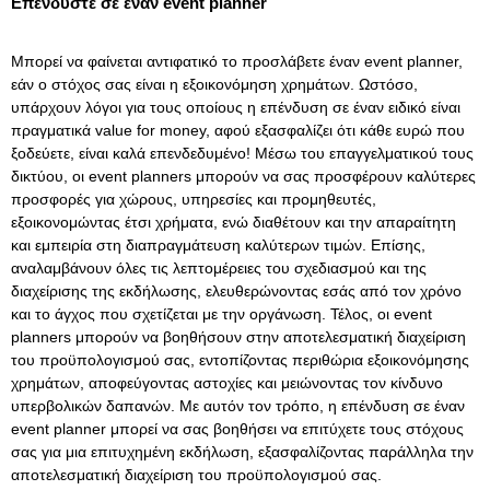
Επενδύστε σε έναν event planner
Μπορεί να φαίνεται αντιφατικό το προσλάβετε έναν
event planner
,
εάν ο στόχος σας είναι η εξοικονόμηση χρημάτων. Ωστόσο,
υπάρχουν λόγοι για τους οποίους η επένδυση σε έναν ειδικό είναι
πραγματικά value for money, αφού εξασφαλίζει ότι κάθε ευρώ που
ξοδεύετε, είναι καλά επενδεδυμένο! Μέσω του επαγγελματικού τους
δικτύου, οι event planners μπορούν να σας προσφέρουν καλύτερες
προσφορές για χώρους, υπηρεσίες και προμηθευτές,
εξοικονομώντας έτσι χρήματα, ενώ διαθέτουν και την απαραίτητη
και εμπειρία στη διαπραγμάτευση καλύτερων τιμών. Επίσης,
αναλαμβάνουν όλες τις λεπτομέρειες του σχεδιασμού και της
διαχείρισης της εκδήλωσης, ελευθερώνοντας εσάς από τον χρόνο
και το άγχος που σχετίζεται με την οργάνωση. Τέλος, οι event
planners μπορούν να βοηθήσουν στην αποτελεσματική διαχείριση
του προϋπολογισμού σας, εντοπίζοντας περιθώρια εξοικονόμησης
χρημάτων, αποφεύγοντας αστοχίες και μειώνοντας τον κίνδυνο
υπερβολικών δαπανών. Με αυτόν τον τρόπο, η επένδυση σε έναν
event planner μπορεί να σας βοηθήσει να επιτύχετε τους στόχους
σας για μια επιτυχημένη εκδήλωση, εξασφαλίζοντας παράλληλα την
αποτελεσματική διαχείριση του προϋπολογισμού σας.