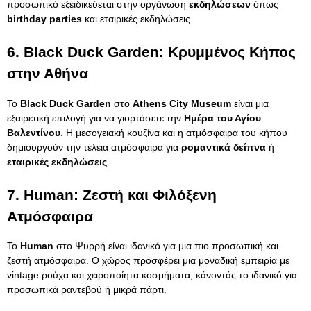
προσωπικό εξειδικεύεται στην οργάνωση
εκδηλώσεων
όπως
birthday parties
και εταιρικές εκδηλώσεις.
6.
Black Duck Garden: Κρυμμένος Κήπος
στην Αθήνα
Το
Black Duck Garden
στο
Athens City Museum
είναι μια
εξαιρετική επιλογή για να γιορτάσετε την
Ημέρα του Αγίου
Βαλεντίνου
. Η μεσογειακή κουζίνα και η ατμόσφαιρα του κήπου
δημιουργούν την τέλεια ατμόσφαιρα για
ρομαντικά δείπνα
ή
εταιρικές εκδηλώσεις
.
7.
Human: Ζεστή και Φιλόξενη
Ατμόσφαιρα
Το
Human
στο Ψυρρή είναι ιδανικό για μια πιο προσωπική και
ζεστή ατμόσφαιρα. Ο χώρος προσφέρει μια μοναδική εμπειρία με
vintage ρούχα και χειροποίητα κοσμήματα, κάνοντάς το ιδανικό για
προσωπικά ραντεβού ή μικρά πάρτι.