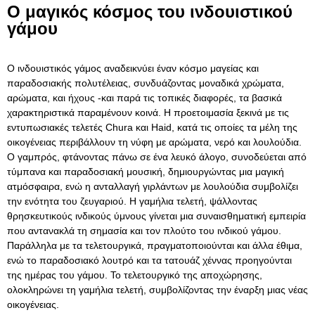
Ο μαγικός κόσμος του ινδουιστικού
γάμου
Ο ινδουιστικός γάμος αναδεικνύει έναν κόσμο μαγείας και
παραδοσιακής πολυτέλειας, συνδυάζοντας μοναδικά χρώματα,
αρώματα, και ήχους -και παρά τις τοπικές διαφορές, τα βασικά
χαρακτηριστικά παραμένουν κοινά. Η προετοιμασία ξεκινά με τις
εντυπωσιακές τελετές Chura και Haid, κατά τις οποίες τα μέλη της
οικογένειας περιβάλλουν τη νύφη με αρώματα, νερό και λουλούδια.
Ο γαμπρός, φτάνοντας πάνω σε ένα λευκό άλογο, συνοδεύεται από
τύμπανα και παραδοσιακή μουσική, δημιουργώντας μια μαγική
ατμόσφαιρα, ενώ η ανταλλαγή γιρλάντων με λουλούδια συμβολίζει
την ενότητα του ζευγαριού. Η γαμήλια τελετή, ψάλλοντας
θρησκευτικούς ινδικούς ύμνους γίνεται μια συναισθηματική εμπειρία
που αντανακλά τη σημασία και τον πλούτο του ινδικού γάμου.
Παράλληλα με τα τελετουργικά, πραγματοποιούνται και άλλα έθιμα,
ενώ το παραδοσιακό λουτρό και τα τατουάζ χέννας προηγούνται
της ημέρας του γάμου. Το τελετουργικό της αποχώρησης,
ολοκληρώνει τη γαμήλια τελετή, συμβολίζοντας την έναρξη μιας νέας
οικογένειας.