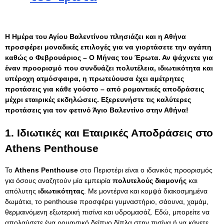
Η Ημέρα του Αγίου Βαλεντίνου πλησιάζει και η
Αθήνα
προσφέρει μοναδικές επιλογές για να γιορτάσετε την αγάπη
καθώς ο Φεβρουάριος – Ο Μήνας του Έρωτα. Αν ψάχνετε για
έναν προορισμό που συνδυάζει πολυτέλεια, ιδιωτικότητα και
υπέροχη ατμόσφαιρα, η πρωτεύουσα έχει αμέτρητες
προτάσεις για κάθε γούστο – από ρομαντικές αποδράσεις
μέχρι εταιρικές εκδηλώσεις. Εξερευνήστε τις καλύτερες
προτάσεις για τον φετινό Άγιο Βαλεντίνο στην Αθήνα!
1.
Ιδιωτικές και Εταιρικές Αποδράσεις στο
Athens Penthouse
Το
Athens Penthouse
στο Περιστέρι είναι ο ιδανικός προορισμός
για όσους αναζητούν μία εμπειρία
πολυτελούς διαμονής
και
απόλυτης
ιδιωτικότητας
. Με μοντέρνα και κομψά διακοσμημένα
δωμάτια, το penthouse προσφέρει γυμναστήριο, σάουνα, χαμάμ,
θερμαινόμενη εξωτερική πισίνα και υδρομασάζ. Εδώ, μπορείτε να
απολαύσετε ένα ρομαντικό δείπνο δίπλα στην πισίνα ή να κάνετε