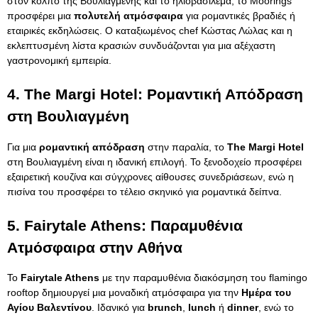
στον κόλπο της Βουλιαγμένης και το ηλιοβασίλεμα, το Moorings
προσφέρει μια
πολυτελή ατμόσφαιρα
για ρομαντικές βραδιές ή
εταιρικές εκδηλώσεις. Ο καταξιωμένος chef Κώστας Λώλας και η
εκλεπτυσμένη λίστα κρασιών συνδυάζονται για μια αξέχαστη
γαστρονομική εμπειρία.
4.
The Margi Hotel: Ρομαντική Απόδραση
στη Βουλιαγμένη
Για μια
ρομαντική απόδραση
στην παραλία, το
The Margi Hotel
στη Βουλιαγμένη είναι η ιδανική επιλογή. Το ξενοδοχείο προσφέρει
εξαιρετική κουζίνα και σύγχρονες αίθουσες συνεδριάσεων, ενώ η
πισίνα του προσφέρει το τέλειο σκηνικό για ρομαντικά δείπνα.
5.
Fairytale Athens: Παραμυθένια
Ατμόσφαιρα στην Αθήνα
Το
Fairytale Athens
με την παραμυθένια διακόσμηση του flamingo
rooftop δημιουργεί μια μοναδική ατμόσφαιρα για την
Ημέρα του
Αγίου Βαλεντίνου
. Ιδανικό για
brunch
,
lunch
ή
dinner
, ενώ το