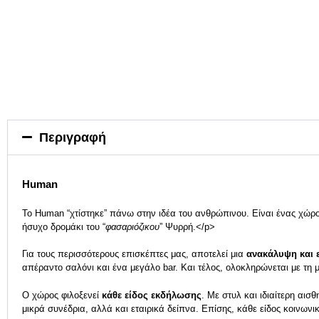
Περιγραφή
Human
Το Human “χτίστηκε” πάνω στην ιδέα του ανθρώπινου. Είναι ένας χώρ
ήσυχο δρομάκι του “
φασαριόζικου
” Ψυρρή.</p>
Για τους περισσότερους επισκέπτες μας, αποτελεί μια
ανακάλυψη και 
απέραντο σαλόνι και ένα μεγάλο bar. Και τέλος, ολοκληρώνεται με τη 
Ο χώρος φιλοξενεί
κάθε είδος εκδήλωσης
. Με στυλ και ιδιαίτερη αισ
μικρά συνέδρια, αλλά και εταιρικά δείπνα. Επίσης, κάθε είδος κοινων