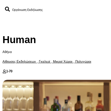
Οργάνωση Εκδήλωσης
Human
Αθήνα
Αίθουσες Εκδηλώσεων
,
Γκαλερί
,
Μικροί Χώροι
,
Πολυχώροι
1-
70