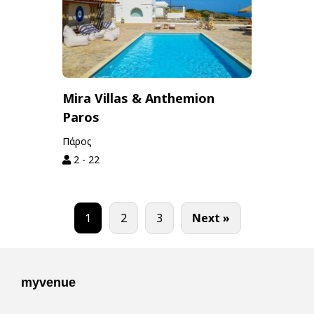
Mira Villas & Anthemion
Paros
Πάρος
2 - 22
1
2
3
Next »
myvenue