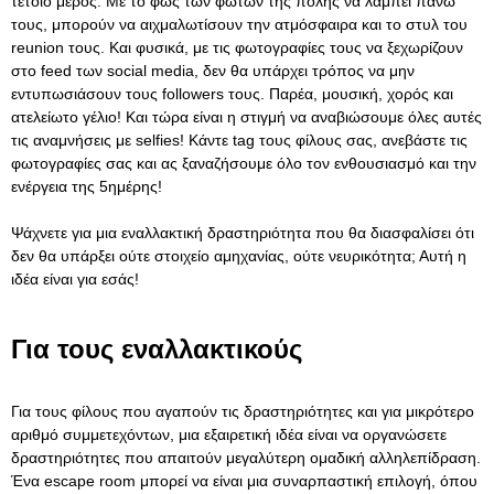
τέτοιο μέρος. Με το φως των φώτων της πόλης να λάμπει πάνω
τους, μπορούν να αιχμαλωτίσουν την ατμόσφαιρα και το στυλ του
reunion τους. Και φυσικά, με τις φωτογραφίες τους να ξεχωρίζουν
στο feed των social media, δεν θα υπάρχει τρόπος να μην
εντυπωσιάσουν τους followers τους. Παρέα, μουσική, χορός και
ατελείωτο γέλιο! Και τώρα είναι η στιγμή να αναβιώσουμε όλες αυτές
τις αναμνήσεις με selfies! Κάντε tag τους φίλους σας, ανεβάστε τις
φωτογραφίες σας και ας ξαναζήσουμε όλο τον ενθουσιασμό και την
ενέργεια της 5ημέρης!
Ψάχνετε για μια εναλλακτική δραστηριότητα που θα διασφαλίσει ότι
δεν θα υπάρξει ούτε στοιχείο αμηχανίας, ούτε νευρικότητα; Αυτή η
ιδέα είναι για εσάς!
Για τους εναλλακτικούς
Για τους φίλους που αγαπούν τις δραστηριότητες και για μικρότερο
αριθμό συμμετεχόντων, μια εξαιρετική ιδέα είναι να οργανώσετε
δραστηριότητες που απαιτούν μεγαλύτερη ομαδική αλληλεπίδραση.
Ένα escape room μπορεί να είναι μια συναρπαστική επιλογή, όπου