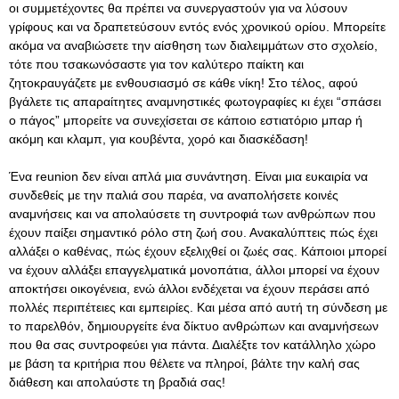
οι συμμετέχοντες θα πρέπει να συνεργαστούν για να λύσουν
γρίφους και να δραπετεύσουν εντός ενός χρονικού ορίου. Μπορείτε
ακόμα να αναβιώσετε την αίσθηση των διαλειμμάτων στο σχολείο,
τότε που τσακωνόσαστε για τον καλύτερο παίκτη και
ζητοκραυγάζετε με ενθουσιασμό σε κάθε νίκη! Στο τέλος, αφού
βγάλετε τις απαραίτητες αναμνηστικές φωτογραφίες κι έχει “σπάσει
ο πάγος” μπορείτε να συνεχίσεται σε κάποιο εστιατόριο μπαρ ή
ακόμη και κλαμπ, για κουβέντα, χορό και διασκέδαση!
Ένα reunion δεν είναι απλά μια συνάντηση. Είναι μια ευκαιρία να
συνδεθείς με την παλιά σου παρέα, να αναπολήσετε κοινές
αναμνήσεις και να απολαύσετε τη συντροφιά των ανθρώπων που
έχουν παίξει σημαντικό ρόλο στη ζωή σου. Ανακαλύπτεις πώς έχει
αλλάξει ο καθένας, πώς έχουν εξελιχθεί οι ζωές σας. Κάποιοι μπορεί
να έχουν αλλάξει επαγγελματικά μονοπάτια, άλλοι μπορεί να έχουν
αποκτήσει οικογένεια, ενώ άλλοι ενδέχεται να έχουν περάσει από
πολλές περιπέτειες και εμπειρίες. Και μέσα από αυτή τη σύνδεση με
το παρελθόν, δημιουργείτε ένα δίκτυο ανθρώπων και αναμνήσεων
που θα σας συντροφεύει για πάντα. Διαλέξτε τον κατάλληλο χώρο
με βάση τα κριτήρια που θέλετε να πληροί, βάλτε την καλή σας
διάθεση και απολαύστε τη βραδιά σας!