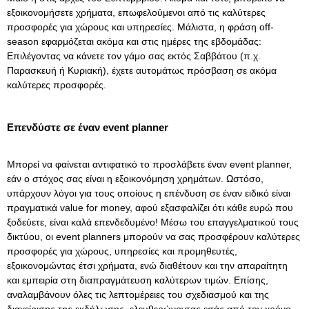
εξοικονομήσετε χρήματα, επωφελούμενοι από τις καλύτερες
προσφορές για χώρους και υπηρεσίες. Μάλιστα, η φράση off-
season εφαρμόζεται ακόμα και στις ημέρες της εβδομάδας:
Επιλέγοντας να κάνετε τον
γάμο
σας εκτός Σαββάτου (π.χ.
Παρασκευή ή Κυριακή), έχετε αυτομάτως πρόσβαση σε ακόμα
καλύτερες προσφορές.
Επενδύστε σε έναν event planner
Μπορεί να φαίνεται αντιφατικό το προσλάβετε έναν
event planner
,
εάν ο στόχος σας είναι η εξοικονόμηση χρημάτων. Ωστόσο,
υπάρχουν λόγοι για τους οποίους η επένδυση σε έναν ειδικό είναι
πραγματικά value for money, αφού εξασφαλίζει ότι κάθε ευρώ που
ξοδεύετε, είναι καλά επενδεδυμένο! Μέσω του επαγγελματικού τους
δικτύου, οι event planners μπορούν να σας προσφέρουν καλύτερες
προσφορές για χώρους, υπηρεσίες και προμηθευτές,
εξοικονομώντας έτσι χρήματα, ενώ διαθέτουν και την απαραίτητη
και εμπειρία στη διαπραγμάτευση καλύτερων τιμών. Επίσης,
αναλαμβάνουν όλες τις λεπτομέρειες του σχεδιασμού και της
διαχείρισης της εκδήλωσης, ελευθερώνοντας εσάς από τον χρόνο