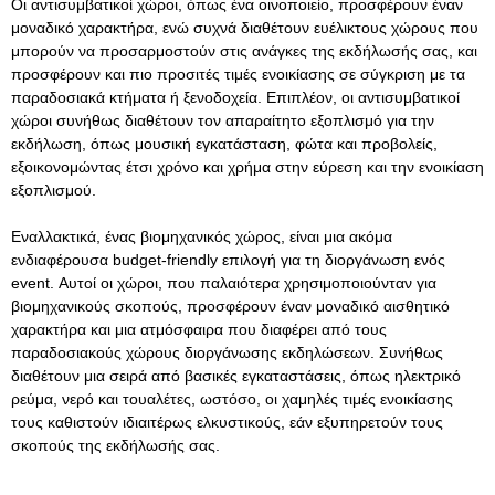
Οι αντισυμβατικοί χώροι, όπως ένα
οινοποιείο
, προσφέρουν έναν
μοναδικό χαρακτήρα, ενώ συχνά διαθέτουν ευέλικτους χώρους που
μπορούν να προσαρμοστούν στις ανάγκες της εκδήλωσής σας, και
προσφέρουν και πιο προσιτές τιμές ενοικίασης σε σύγκριση με τα
παραδοσιακά κτήματα ή ξενοδοχεία. Επιπλέον, οι αντισυμβατικοί
χώροι συνήθως διαθέτουν τον απαραίτητο εξοπλισμό για την
εκδήλωση, όπως μουσική εγκατάσταση, φώτα και προβολείς,
εξοικονομώντας έτσι χρόνο και χρήμα στην εύρεση και την ενοικίαση
εξοπλισμού.
Εναλλακτικά, ένας
βιομηχανικός χώρος
, είναι μια ακόμα
ενδιαφέρουσα budget-friendly επιλογή για τη διοργάνωση ενός
event. Αυτοί οι χώροι, που παλαιότερα χρησιμοποιούνταν για
βιομηχανικούς σκοπούς, προσφέρουν έναν μοναδικό αισθητικό
χαρακτήρα και μια ατμόσφαιρα που διαφέρει από τους
παραδοσιακούς χώρους διοργάνωσης εκδηλώσεων. Συνήθως
διαθέτουν μια σειρά από βασικές εγκαταστάσεις, όπως ηλεκτρικό
ρεύμα, νερό και τουαλέτες, ωστόσο, οι χαμηλές τιμές ενοικίασης
τους καθιστούν ιδιαιτέρως ελκυστικούς, εάν εξυπηρετούν τους
σκοπούς της εκδήλωσής σας.