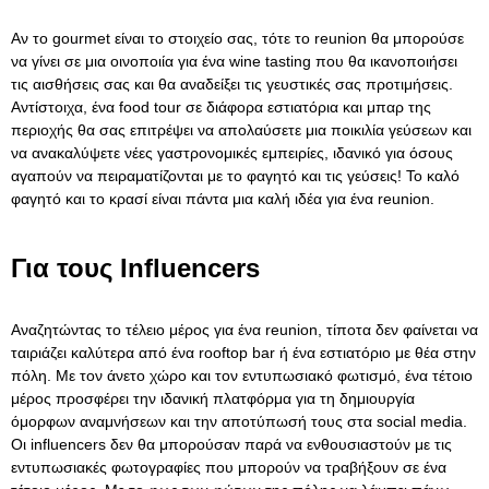
Αν το gourmet είναι το στοιχείο σας, τότε το reunion θα μπορούσε
να γίνει σε μια οινοποιία για ένα
wine tasting
που θα ικανοποιήσει
τις αισθήσεις σας και θα αναδείξει τις γευστικές σας προτιμήσεις.
Αντίστοιχα, ένα food tour σε διάφορα εστιατόρια και μπαρ της
περιοχής θα σας επιτρέψει να απολαύσετε μια ποικιλία γεύσεων και
να ανακαλύψετε νέες γαστρονομικές εμπειρίες, ιδανικό για όσους
αγαπούν να πειραματίζονται με το φαγητό και τις γεύσεις! Το καλό
φαγητό και το κρασί είναι πάντα μια καλή ιδέα για ένα reunion.
Για τους Influencers
Αναζητώντας το τέλειο μέρος για ένα reunion, τίποτα δεν φαίνεται να
ταιριάζει καλύτερα από ένα rooftop bar ή ένα εστιατόριο με θέα στην
πόλη. Με τον άνετο χώρο και τον εντυπωσιακό φωτισμό, ένα τέτοιο
μέρος προσφέρει την ιδανική πλατφόρμα για τη δημιουργία
όμορφων αναμνήσεων και την αποτύπωσή τους στα social media.
Οι influencers δεν θα μπορούσαν παρά να ενθουσιαστούν με τις
εντυπωσιακές φωτογραφίες που μπορούν να τραβήξουν σε ένα