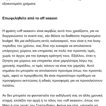
εξοικονομείτε χρήματα.
Επωφεληθείτε από το off season
Η φράση «οff season» είναι ακριβώς αυτό που χρειάζεστε, για να
διοργανώσετε το event σας, εάν θέλετε να διαθέσετε περιορισμένο
budget. Με μια εκδήλωση εκτός καλοκαιριού, που είναι η πιο busy
περίοδος του χρόνου, σας δίνει την ευκαιρία να απολαύσετε
υπέροχους χώρους και υπηρεσίες σε πολύ πιο προσιτές τιμές,
χωρίς το άγχος για την έγκαιρη κράτησή τους. Εξάλλου, όταν η
ζήτηση για χώρους και υπηρεσίες είναι χαμηλότερη λόγω της
χρονικής περιόδου, οι τιμές τείνουν να είναι πιο χαμηλές. Αυτό
σημαίνει ότι μπορείτε να απολαύσετε προνόμια όπως πιο προσιτές
τιμές, αφού οι προμηθευτές θα είναι περισσότερο πρόθυμοι να
προσφέρουν εκπτώσεις ή ειδικές προσφορές για να προσελκύσουν
πελάτες.
Αν δεν μπορείτε να φανταστείτε την εκδήλωσή σας σε άλλη χρονική
στιγμή, επιλέξτε την αρχή ή το τέλος του «off season», όπως τον
Μάιο ή στις αρχές του Σεπτεμβρίου. Ακόμα και τότε, μπορείτε να