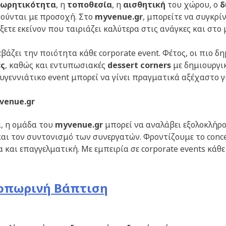
ωρητικότητα
, η
τοποθεσία
, η
αισθητική
του χώρου, ο
δ
γούνται με προσοχή. Στο
myvenue.gr
, μπορείτε να συγκρί
ετε εκείνον που ταιριάζει καλύτερα στις ανάγκες και στο 
βάζει την ποιότητα κάθε corporate event. Φέτος, οι πιο 
ές
, καθώς και εντυπωσιακές
dessert corners
με δημιουργικ
υγεννιάτικο event μπορεί να γίνει πραγματικά αξέχαστο γ
venue.gr
α, η ομάδα του
myvenue.gr
μπορεί να αναλάβει εξολοκλήρο
 τον συντονισμό των συνεργατών. Φροντίζουμε το concept
 και επαγγελματική. Με εμπειρία σε corporate events κάθ
νοπωρινή Βάπτιση