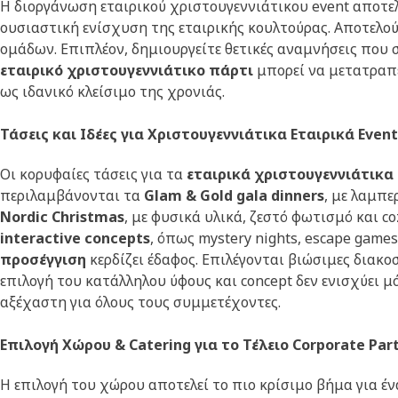
Η διοργάνωση εταιρικού χριστουγεννιάτικου event αποτελ
ουσιαστική ενίσχυση της εταιρικής κουλτούρας. Αποτελού
ομάδων. Επιπλέον, δημιουργείτε θετικές αναμνήσεις που 
εταιρικό χριστουγεννιάτικο πάρτι
μπορεί να μετατραπεί
ως ιδανικό κλείσιμο της χρονιάς.
Τάσεις και Ιδέες για Χριστουγεννιάτικα Εταιρικά Event
Οι κορυφαίες τάσεις για τα
εταιρικά χριστουγεννιάτικα
περιλαμβάνονται τα
Glam & Gold gala dinners
, με λαμπ
Nordic Christmas
, με φυσικά υλικά, ζεστό φωτισμό και co
interactive concepts
, όπως mystery nights, escape games
προσέγγιση
κερδίζει έδαφος. Επιλέγονται βιώσιμες διακο
επιλογή του κατάλληλου ύφους και concept δεν ενισχύει 
αξέχαστη για όλους τους συμμετέχοντες.
Επιλογή Χώρου & Catering για το Τέλειο Corporate Par
Η επιλογή του χώρου αποτελεί το πιο κρίσιμο βήμα για έ