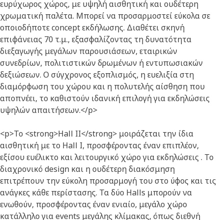
ευρύχωρος χώρος, με υψηλή αισθητική και ουδέτερη
χρωματική παλέτα. Μπορεί να προσαρμοστεί εύκολα σε
οποιοδήποτε concept εκδήλωσης. Διαθέτει σκηνή
επιφάνειας 70 τ.μ., εξασφαλίζοντας τη δυνατότητα
διεξαγωγής μεγάλων παρουσιάσεων, εταιρικών
συνεδρίων, πολιτιστικών δρωμένων ή εντυπωσιακών
δεξιώσεων. Ο σύγχρονος εξοπλισμός, η ευελιξία στη
διαμόρφωση του χώρου και η πολυτελής αίσθηση που
αποπνέει, το καθιστούν ιδανική επιλογή για εκδηλώσεις
υψηλών απαιτήσεων.</p>
<p>Το <strong>Hall II</strong> μοιράζεται την ίδια
αισθητική με το Hall I, προσφέροντας έναν επιπλέον,
εξίσου ευέλικτο και λειτουργικό χώρο για εκδηλώσεις . Το
διαχρονικό design και η ουδέτερη διακόσμηση
επιτρέπουν την εύκολη προσαρμογή του στο ύφος και τις
ανάγκες κάθε περίστασης. Τα δύο Halls μπορούν να
ενωθούν, προσφέροντας έναν ενιαίο, μεγάλο χώρο
κατάλληλο για events μεγάλης κλίμακας, όπως διεθνή