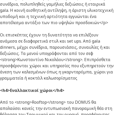
συνέδρια, πολυπληθείς γαμήλιες δεξιώσεις ή εταιρικά
gala. Η κοινή αισθητική αντίληψη, η άριστη υλικοτεχνική
υποδομή και η τεχνική αρτιότητα εγγυώνται ένα
αποτέλεσμα αντάξιο των πιο υψηλών προσδοκιών</p>
Οι επισκέπτες έχουν τη δυνατότητα να επιλέξουν
ανάμεσα σε διαφορετικά στυλ και set ups. Από gala
dinners, μέχρι συνέδρια, παρουσιάσεις, συναυλίες ή και
δεξιώσεις. Τα μενού υπογράφονται από τον σεφ
<strong>Κωνσταντίνο Νικολάου</strong>. Επιπρόσθετα
προσφέρονται χώροι και υπηρεσίες που εξυπηρετούν την
άνεση των καλεσμένων όπως η γκαρνταρόμπα, χώροι για
γραμματεία ή κοκτέιλ καλωσορίσματος
<h4>Εναλλακτικοί χώροι</h4>
Από το <strong>Rooftop</strong> του DOMUS θα
απολαύσει κανείς την εντυπωσιακή πανοραμική θέα στη
θάλασσα του Σαρωνικού και τον ουρανό, προσφέροντας