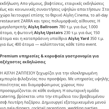
εκδήλωση. Απο γάμους, βαφτίσεις, εταιρικές εκδηλώσεις
έως και κοινωνικές συναντήσεις υψηλών απαιτήσεων. Στο
χώρο λειτουργεί επίσης το θερινό Αίγλη Cinema, το all‑day
restaurant ZARRA και τρεις πολυμορφικές αίθουσες. Η
μεγαλοπρεπής
Aίγλη Ballroom
780 τ.μ. για έως 1.000
άτομα, η φωτεινή
Aίγλη Upstairs
230 τ.μ. για έως 150
άτομα και η καταπράσινη υπαίθρια
Aίγλη Yard
350 τ.μ.
για έως 400 άτομα — καλύπτοντας κάθε τύπο event.
Premium υπηρεσίες & κορυφαία γαστρονομία για
αξέχαστες εκδηλώσεις
Η ΑΙΓΛΗ ΖΑΠΠΕΙΟΥ ξεχωρίζει για την ολοκληρωμένη
εμπειρία φιλοξενίας που προσφέρει. Με υπηρεσίες υψηλής
ποιότητας και διαμορφώσιμους χώρους που
προσαρμόζονται σε κάθε ανάγκη. Η εσωτερική ομάδα
catering, βρίσκεται υπο την επιμέλεια του βραβευμένου
σεφ Λευτέρη Λαζάρου. Δημιουργεί εξατομικευμένα μενού
για gala dinners, cocktail receptions, wedding parties,