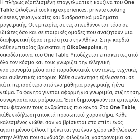
Η πλήρως εξοπλισμένη επαγγελματική κουζίνα του
One
Table
φιλοξενεί cooking experiences, private cooking
classes, γευσιγνωσίες και διαδραστικά μαθήματα
μαγειρικής. Οι εμπειρίες αυτές απευθύνονται τόσο σε
ιδιώτες όσο και σε εταιρικές ομάδες που αναζητούν μια
διαφορετική δραστηριότητα στην Αθήνα. Στην καρδιά
κάθε εμπειρίας βρίσκεται η
OikoDespoina
, η
οικοδέσποινα του One Table. Υποδέχεται επισκέπτες από
όλο τον κόσμο και τους γνωρίζει την ελληνική
γαστρονομία μέσα από παραδοσιακές συνταγές, τεχνικές
και αυθεντικές ιστορίες. Κάθε συνάντηση εξελίσσεται σε
κάτι περισσότερο από ένα μάθημα μαγειρικής ή ένα
γεύμα. Το φαγητό γίνεται αφορμή για γνωριμία, συζήτηση,
συνεργασία και μοίρασμα. Έτσι δημιουργούνται εμπειρίες
που φέρνουν τους ανθρώπους πιο κοντά. Στο
One Table
,
κάθε εκδήλωση αποκτά προσωπικό χαρακτήρα. Κάθε
καλεσμένος νιώθει σαν να βρίσκεται στο σπίτι ενός
αγαπημένου φίλου. Πρόκειται για έναν χώρο εκδηλώσεων
στην Αθήνα που συνδυάζει φιλοξενία, γαστρονομία και