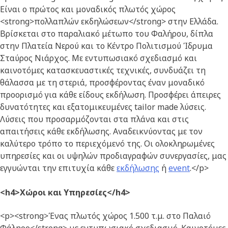
Είναι ο πρώτος και μοναδικός πλωτός χώρος
<strong>πολλαπλών εκδηλώσεων</strong> στην Ελλάδα.
Βρίσκεται στο παραλιακό μέτωπο του Φαλήρου, δίπλα
στην Πλατεία Νερού και το Κέντρο Πολιτισμού Ίδρυμα
Σταύρος Νιάρχος.
Με εντυπωσιακό σχεδιασμό και
καινοτόμες κατασκευαστικές τεχνικές, συνδυάζει τη
θάλασσα με τη στεριά, προσφέροντας έναν μοναδικό
προορισμό για κάθε είδους εκδήλωση.
Προσφέρει άπειρες
δυνατότητες και εξατομικευμένες tailor made λύσεις.
Λύσεις που προσαρμόζονται στα πλάνα και στις
απαιτήσεις κάθε εκδήλωσης. Αναδεικνύοντας με τον
καλύτερο τρόπο το περιεχόμενό της. Οι ολοκληρωμένες
υπηρεσίες και οι υψηλών προδιαγραφών συνεργασίες, μας
εγγυώνται την επιτυχία κάθε
εκδήλωσης
ή
event
.</p>
<h4>Χώροι και Υπηρεσίες</h4>
<p><strong>Ένας πλωτός χώρος 1.500 τ.μ. στο Παλαιό
Φάληρο</strong> με εντυπωσιακό σχεδιασμό. Καινοτόμες