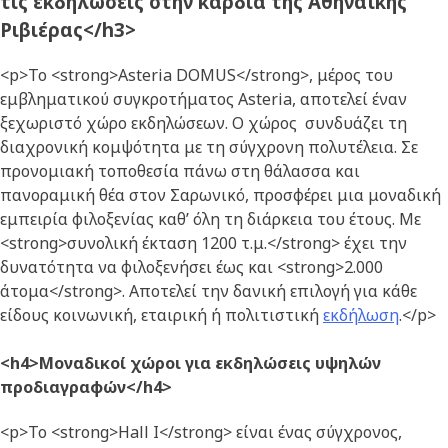
τις εκδηλώσεις στην καρδιά της Αθηναϊκής
Ριβιέρας</h3>
<p>Το <strong>Asteria DOMUS</strong>, μέρος του
εμβληματικού συγκροτήματος Asteria, αποτελεί έναν
ξεχωριστό χώρο εκδηλώσεων. Ο χώρος συνδυάζει τη
διαχρονική κομψότητα με τη σύγχρονη πολυτέλεια. Σε
προνομιακή τοποθεσία πάνω στη θάλασσα και
πανοραμική θέα στον Σαρωνικό, προσφέρει μια μοναδική
εμπειρία φιλοξενίας καθ’ όλη τη διάρκεια του έτους. Με
<strong>συνολική έκταση 1200 τ.μ.</strong> έχει την
δυνατότητα να φιλοξενήσει έως και <strong>2.000
άτομα</strong>. Αποτελεί την δανική επιλογή για κάθε
είδους κοινωνική, εταιρική ή πολιτιστική
εκδήλωση
.</p>
<h4>Μοναδικοί χώροι για εκδηλώσεις υψηλών
προδιαγραφών</h4>
<p>Το <strong>Hall I</strong> είναι ένας σύγχρονος,