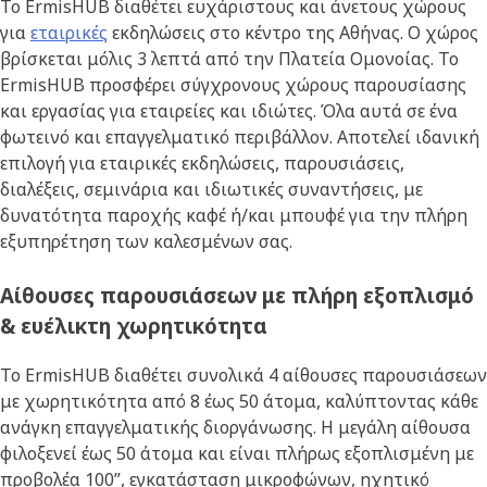
Το ErmisHUB διαθέτει ευχάριστους και άνετους χώρους
για
εταιρικές
εκδηλώσεις στο κέντρο της Αθήνας. Ο χώρος
βρίσκεται μόλις 3 λεπτά από την Πλατεία Ομονοίας. Το
ErmisHUB προσφέρει σύγχρονους χώρους παρουσίασης
και εργασίας για εταιρείες και ιδιώτες. Όλα αυτά σε ένα
φωτεινό και επαγγελματικό περιβάλλον. Αποτελεί ιδανική
επιλογή για εταιρικές εκδηλώσεις, παρουσιάσεις,
διαλέξεις, σεμινάρια και ιδιωτικές συναντήσεις, με
δυνατότητα παροχής καφέ ή/και μπουφέ για την πλήρη
εξυπηρέτηση των καλεσμένων σας.
Αίθουσες παρουσιάσεων με πλήρη εξοπλισμό
& ευέλικτη χωρητικότητα
Το ErmisHUB διαθέτει συνολικά 4 αίθουσες παρουσιάσεων
με χωρητικότητα από 8 έως 50 άτομα, καλύπτοντας κάθε
ανάγκη επαγγελματικής διοργάνωσης. Η μεγάλη αίθουσα
φιλοξενεί έως 50 άτομα και είναι πλήρως εξοπλισμένη με
προβολέα 100”, εγκατάσταση μικροφώνων, ηχητικό