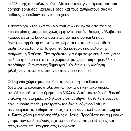
εκδήλωσης
που φιλοξενούμε. Mε σκοπό να γίνει προέκταση του
comfort zone σας, βοηθάμε εσάς και τους ανθρώπους σας να
μάθουν, να δεθούν και να πετύχουν.
Χειροποίητα κεραμικά τούβλα που συλλέχθηκαν από παλιές
κατεδαφίσεις, μάρμαρο, ξύλο, εμφανές μπετόν, δέρμα, χάλυβας και
χαλκός είναι τα βασικά στοιχεία που χρησιμοποιήθηκαν.
Αναπροσαρμόστηκαν σε έναν χώρο που αποτελεί μοναδικό
αισθητικό statement. Το φως παίζει καθοριστικό ρόλο στην
ανθρώπινη διάθεση. Είτε πρόκειται για έμμεσο φωτισμό είτε για το
άπλετο φυσικό φως από τα χειροποίητα χειροποίητα μεταλλικά
παράθυρα. Ο φωτισμός δημιουργεί μία δυναμική αίσθηση
φιλοξενίας σε όποιον μπαίνει στον χώρο του Loft.
Ο flagship χώρος μας διαθέτει προνομιακή τοποθεσία με
δυνατότητα εύκολης στάθμευσης. Κοντά σε κεντρικό δρόμο,
παρόλα αυτά σε ένα ήρεμο περιβάλλον. Αυτό τον καθιστά ιδανική
επιλογή για εταιρικές εκδηλώσεις στην Αθήνα. Κάθε λεπτομέρεια
είναι custom-made, μετατρέποντας ένα ευρύχωρο Loft με
πανοραμικά παράθυρα στο Ψυχικό, σε έναν φιλόξενο και πλήρως
ευέλικτο χώρο με πρώτης τάξεως ανέσεις. Προσθέστε και τη μεγάλη
γκάμα των επιλεγμένων, εξατομικευμένων υπηρεσιών μας και
απογειώστε την εταιρική σας εκδήλωση.