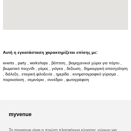
Αυτή η εγκατάσταση χαρακτηρίζεται επίσης με:
events
,
party
,
workshops
,
βάπτιση
,
βιομηχανικοί χώροι για πάρτυ
,
βιωματικό παιχνίδι
,
γάμος
,
γιόγκα
,
δεξίωση
,
δημιουργική απασχόληση
,
διάλεξη
,
εταιρική φιλοξενία
,
ημερίδα
,
κινηματογραφικό γύρισμα
,
παρουσίαση
,
σεμινάριο
,
συνέδριο
,
φωτογράφιση
myvenue
Το myvenue είναι η πρώτη πλατφόρμα εύρεσης χώρων για