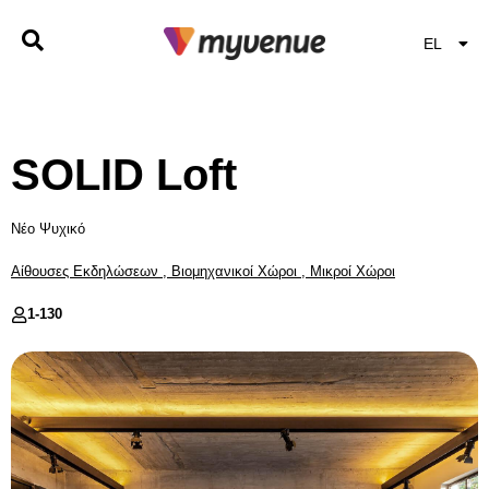
EL
EN
SOLID Loft
Νέο Ψυχικό
Αίθουσες Εκδηλώσεων
,
Βιομηχανικοί Χώροι
,
Μικροί Χώροι
1-
130