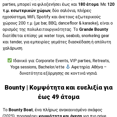
parties, μπορεί να φιλοξενήσει έως και
180 άτομα
. Με
120
τ.μ. εσωτερικών χώρων
, δύο σαλόνια, πλήρες
ηχοσύστημα, WiFi, Spotify και άνετους εξωτερικούς
χώρους 200 τ.μ. (με bar, BBQ, dancefloor & karaoke), είναι ο
ορισμός της πολυλειτουργικότητας. Το
Grande Bounty
διατίθεται επίσης με water toys, seabob, snorkeling gear
και tender, για εμπειρίες γεμάτες διασκέδαση ή απόλυτη
χαλάρωση.
Ιδανικό για: Corporate Events, VIP parties, Retreats,
Yoga sessions, Bachelor/ette
Αφετηρία: Αθήνα –
δυνατότητα εξόρμησης σε κοντινά νησιά.
Bounty | Κομψότητα και ευελιξία για
έως 49 άτομα
Το
Bounty Boat
, ένα πλήρως ανακαινισμένο σκάφος
(2025), προσφέρει
κομψότητα και άνεση
για πιο prive