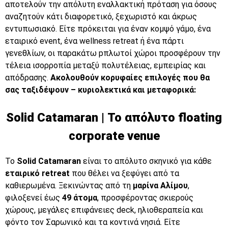
αποτελούν την απόλυτη εναλλακτική πρόταση για όσους
αναζητούν κάτι διαφορετικό, ξεχωριστό και άκρως
εντυπωσιακό. Είτε πρόκειται για έναν κομψό γάμο, ένα
εταιρικό event, ένα wellness retreat ή ένα πάρτι
γενεθλίων, οι παρακάτω pπλωτοί χώροι προσφέρουν την
τέλεια ισορροπία μεταξύ πολυτέλειας, εμπειρίας και
απόδρασης.
Ακολουθούν κορυφαίες επιλογές που θα
σας ταξιδέψουν – κυριολεκτικά και μεταφορικά:
Solid Catamaran | Το απόλυτο floating
corporate venue
Το
Solid Catamaran
είναι το απόλυτο σκηνικό για κάθε
εταιρικό retreat
που θέλει να ξεφύγει από τα
καθιερωμένα. Ξεκινώντας από τη
μαρίνα Αλίμου
,
φιλοξενεί έως
49 άτομα
, προσφέροντας σκιερούς
χώρους, μεγάλες επιφάνειες deck, ηλιοθεραπεία και
φόντο τον Σαρωνικό και τα κοντινά νησιά. Είτε