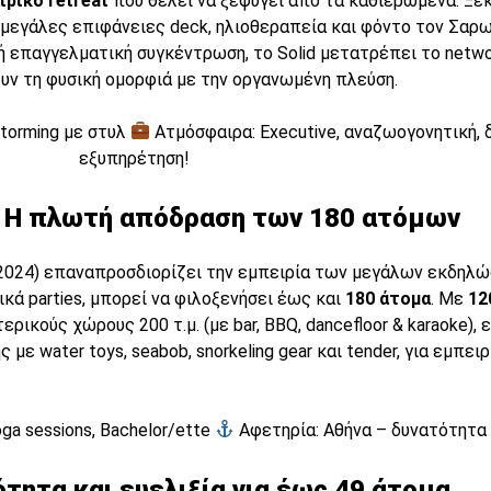
ιρικό retreat
που θέλει να ξεφύγει από τα καθιερωμένα. Ξε
μεγάλες επιφάνειες deck, ηλιοθεραπεία και φόντο τον Σαρωνι
ρή επαγγελματική συγκέντρωση, το Solid μετατρέπει το netwo
ζουν τη φυσική ομορφιά με την οργανωμένη πλεύση.
storming με στυλ
Ατμόσφαιρα: Executive, αναζωογονητική, 
εξυπηρέτηση!
 | Η πλωτή απόδραση των 180 ατόμων
 2024) επαναπροσδιορίζει την εμπειρία των μεγάλων εκδηλώ
κά parties, μπορεί να φιλοξενήσει έως και
180 άτομα
. Με
12
ρικούς χώρους 200 τ.μ. (με bar, BBQ, dancefloor & karaoke), 
 με water toys, seabob, snorkeling gear και tender, για εμπε
Yoga sessions, Bachelor/ette
Αφετηρία: Αθήνα – δυνατότητα 
ότητα και ευελιξία για έως 49 άτομα