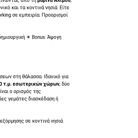
κινώντας από τη
μαρίνα Αλίμου
,
κό και τα κοντινά νησιά. Είτε
rking σε εμπειρία. Προορισμοί
δημιουργική ☀ Bonus: Άψογη
σεων στη θάλασσα. Ιδανικό για
0 τ.μ. εσωτερικών χώρων
, δύο
είναι ο ορισμός της
ιρίες γεμάτες διασκέδαση ή
εξόρμησης σε κοντινά νησιά.