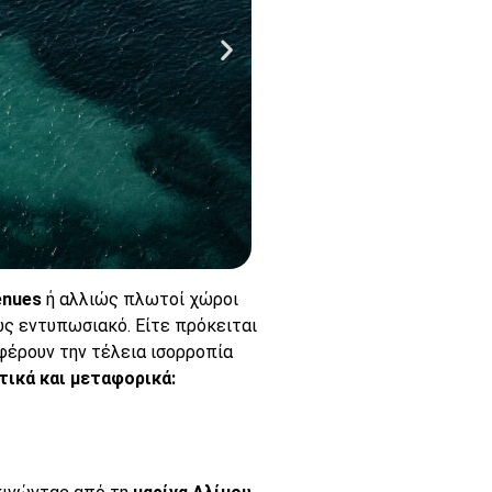
enues
ή αλλιώς πλωτοί χώροι
ως εντυπωσιακό. Είτε πρόκειται
Soli
σφέρουν την τέλεια ισορροπία
Catama
ικά και μεταφορικά:
Πάτα εδώ