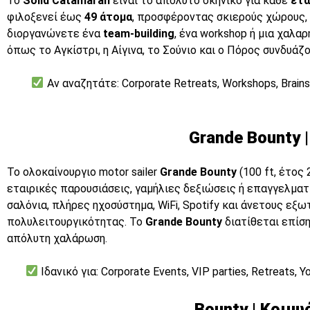
Το
Solid Catamaran
είναι το απόλυτο σκηνικό για κάθε
ετα
φιλοξενεί έως
49 άτομα
, προσφέροντας σκιερούς χώρους, 
διοργανώνετε ένα
team-building
, ένα workshop ή μια χαλα
όπως το Αγκίστρι, η Αίγινα, το Σούνιο και ο Πόρος συνδυά
Αν αναζητάτε: Corporate Retreats, Workshops, Brain
Grande Bounty
Το ολοκαίνουργιο motor sailer
Grande Bounty
(100 ft, έτος
εταιρικές παρουσιάσεις, γαμήλιες δεξιώσεις ή επαγγελματι
σαλόνια, πλήρες ηχοσύστημα, WiFi, Spotify και άνετους εξωτε
πολυλειτουργικότητας. Το
Grande Bounty
διατίθεται επίσης
απόλυτη χαλάρωση.
Ιδανικό για: Corporate Events, VIP parties, Retreats, 
Bounty | Κομψ