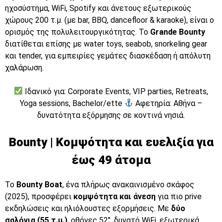
ηχοσύστημα, WiFi, Spotify και άνετους εξωτερικούς
χώρους 200 τ.μ. (με bar, BBQ, dancefloor & karaoke), είναι ο
ορισμός της πολυλειτουργικότητας. Το
Grande Bounty
διατίθεται επίσης με water toys, seabob, snorkeling gear
και tender, για εμπειρίες γεμάτες διασκέδαση ή απόλυτη
χαλάρωση.
Ιδανικό για: Corporate Events, VIP parties, Retreats,
Yoga sessions, Bachelor/ette
Αφετηρία: Αθήνα –
δυνατότητα εξόρμησης σε κοντινά νησιά.
Bounty | Κομψότητα και ευελιξία για
έως 49 άτομα
Το
Bounty Boat
, ένα πλήρως ανακαινισμένο σκάφος
(2025), προσφέρει
κομψότητα και άνεση
για πιο prive
εκδηλώσεις και ηλιόλουστες εξορμήσεις. Με
δύο
σαλόνια (55 τ.μ.)
, οθόνες 52’’, δυνατό WiFi, εξωτερικά