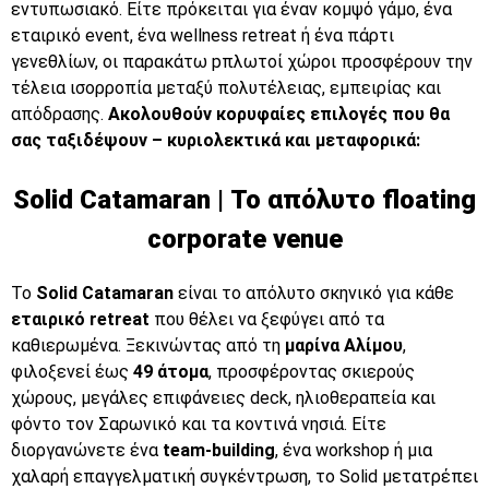
εντυπωσιακό. Είτε πρόκειται για έναν κομψό γάμο, ένα
εταιρικό event, ένα wellness retreat ή ένα πάρτι
γενεθλίων, οι παρακάτω pπλωτοί χώροι προσφέρουν την
τέλεια ισορροπία μεταξύ πολυτέλειας, εμπειρίας και
απόδρασης.
Ακολουθούν κορυφαίες επιλογές που θα
σας ταξιδέψουν – κυριολεκτικά και μεταφορικά:
Solid Catamaran | Το απόλυτο floating
corporate venue
Το
Solid Catamaran
είναι το απόλυτο σκηνικό για κάθε
εταιρικό retreat
που θέλει να ξεφύγει από τα
καθιερωμένα. Ξεκινώντας από τη
μαρίνα Αλίμου
,
φιλοξενεί έως
49 άτομα
, προσφέροντας σκιερούς
χώρους, μεγάλες επιφάνειες deck, ηλιοθεραπεία και
φόντο τον Σαρωνικό και τα κοντινά νησιά. Είτε
διοργανώνετε ένα
team-building
, ένα workshop ή μια
χαλαρή επαγγελματική συγκέντρωση, το Solid μετατρέπει