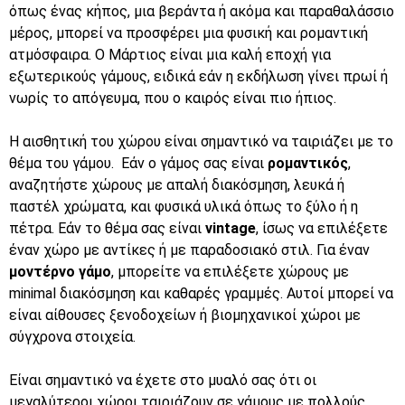
Petreza
όπως ένας κήπος, μια βεράντα ή ακόμα και
παραθαλάσσιο
μέρος
, μπορεί να προσφέρει μια φυσική και ρομαντική
ατμόσφαιρα. Ο
Μάρτιος
είναι μια καλή εποχή για
Click
Here
εξωτερικούς γάμους, ειδικά εάν η εκδήλωση γίνει πρωί ή
νωρίς το απόγευμα, που ο καιρός είναι πιο ήπιος.
Η αισθητική του χώρου είναι σημαντικό να ταιριάζει με το
θέμα του γάμου. Εάν ο γάμος σας είναι
ρομαντικός
,
αναζητήστε χώρους με απαλή διακόσμηση, λευκά ή
παστέλ χρώματα, και φυσικά υλικά όπως το ξύλο ή η
πέτρα. Εάν το θέμα σας είναι
vintage
, ίσως να επιλέξετε
έναν χώρο με αντίκες ή με παραδοσιακό στιλ. Για έναν
μοντέρνο γάμο
, μπορείτε να επιλέξετε χώρους με
minimal διακόσμηση και καθαρές γραμμές. Αυτοί μπορεί να
είναι
αίθουσες ξενοδοχείων
ή
βιομηχανικοί χώροι
με
σύγχρονα στοιχεία.
Είναι σημαντικό να έχετε στο μυαλό σας ότι οι
μεγαλύτεροι χώροι ταιριάζουν σε γάμους με πολλούς