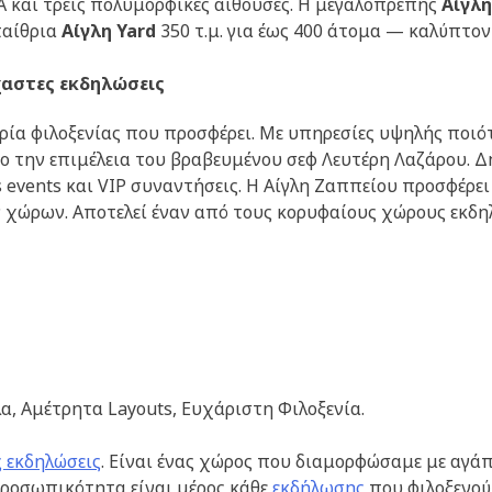
RRA και τρεις πολυμορφικές αίθουσες. Η μεγαλοπρεπής
Aίγλη
παίθρια
Aίγλη Yard
350 τ.μ. για έως 400 άτομα — καλύπτον
χαστες εκδηλώσεις
ιρία φιλοξενίας που προσφέρει. Με υπηρεσίες υψηλής πο
ο την επιμέλεια του βραβευμένου σεφ Λευτέρη Λαζάρου. Δημ
ess events και VIP συναντήσεις. Η Αίγλη Ζαππείου προσφέρ
 χώρων. Αποτελεί έναν από τους κορυφαίους χώρους εκδηλ
α, Αμέτρητα Layouts, Ευχάριστη Φιλοξενία.
ς εκδηλώσεις
. Eίναι ένας χώρος που διαμορφώσαμε με αγάπ
προσωπικότητα είναι μέρος κάθε
εκδήλωσης
που φιλοξενούμ