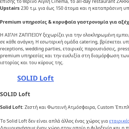
επίσης το θερινό Αίγλη Cinema, το all‑day restaurant ZA
Upstairs
230 τ.μ. για έως 150 άτομα και η καταπράσινη υ
Premium υπηρεσίες & κορυφαία γαστρονομία για αξέ
Η ΑΙΓΛΗ ΖΑΠΠΕΙΟΥ ξεχωρίζει για την ολοκληρωμένη εμπε
σε κάθε ανάγκη. Η εσωτερική ομάδα catering, βρίσκεται υπ
receptions, wedding parties, εταιρικές παρουσιάσεις, pr
premium υπηρεσίες και την ευελιξία στη διαμόρφωση των
ιστορίας και του κύρους της.
SOLID Loft
SOLID Loft
Solid Loft
: Ζεστή και Φωτεινή Ατμόσφαιρα, Custom Έπιπλ
Το Solid Loft δεν είναι απλά άλλος ένας χώρος για
εταιρικέ
Δημιουργήσαμε έναν χώρο στον οποίο η φιλοξενία και η 