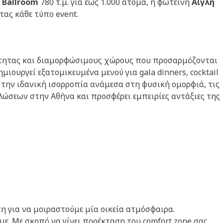
 Ballroom
780 τ.μ. για έως 1.000 άτομα, η φωτεινή
Aίγλη
τας κάθε τύπο event.
ιότητας και διαμορφώσιμους χώρους που προσαρμόζονται
ιουργεί εξατομικευμένα μενού για gala dinners, cocktail
ει την ιδανική ισορροπία ανάμεσα στη φυσική ομορφιά, τις
ώσεων στην Αθήνα και προσφέρει εμπειρίες αντάξιες της
η για να μοιραστούμε μία οικεία ατμόσφαιρα.
ε. Mε σκοπό να γίνει προέκταση του comfort zone σας,