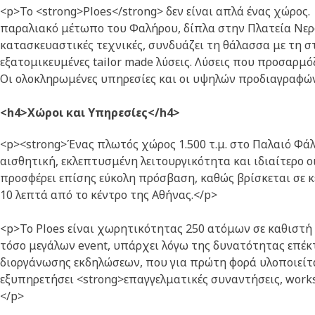
<p>Το <strong>Ploes</strong> δεν είναι απλά ένας χώρος
παραλιακό μέτωπο του Φαλήρου, δίπλα στην Πλατεία Νερ
κατασκευαστικές τεχνικές, συνδυάζει τη θάλασσα με τη σ
εξατομικευμένες tailor made λύσεις. Λύσεις που προσαρμό
Οι ολοκληρωμένες υπηρεσίες και οι υψηλών προδιαγραφών
<h4>Χώροι και Υπηρεσίες</h4>
<p><strong>Ένας πλωτός χώρος 1.500 τ.μ. στο Παλαιό Φά
αισθητική, εκλεπτυσμένη λειτουργικότητα και ιδιαίτερο 
προσφέρει επίσης εύκολη πρόσβαση, καθώς βρίσκεται σε κ
10 λεπτά από το κέντρο της Αθήνας.</p>
<p>Το Ploes είναι χωρητικότητας 250 ατόμων σε καθιστή 
τόσο μεγάλων event, υπάρχει λόγω της δυνατότητας επέκ
διοργάνωσης εκδηλώσεων, που για πρώτη φορά υλοποιείτα
εξυπηρετήσει <strong>επαγγελματικές συναντήσεις, worksh
</p>