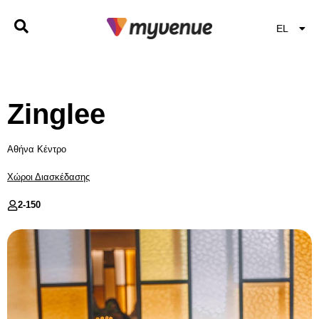
EL
EN
Zinglee
Αθήνα Κέντρο
Χώροι Διασκέδασης
2-
150