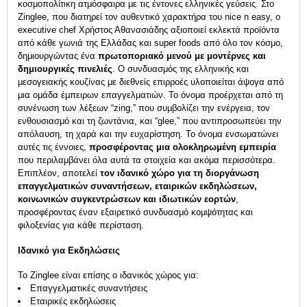
κοσμοπολίτικη ατμόσφαιρα με τις έντονες ελληνικές γεύσεις. Στο
Zinglee, που διατηρεί τον αυθεντικό χαρακτήρα του nice n easy, ο
executive chef Χρήστος Αθανασιάδης αξιοποιεί εκλεκτά προϊόντα
από κάθε γωνιά της Ελλάδας και super foods από όλο τον κόσμο,
δημιουργώντας ένα
πρωτοποριακό μενού με μοντέρνες και
δημιουργικές πινελιές
. Ο συνδυασμός της ελληνικής και
μεσογειακής κουζίνας με διεθνείς επιρροές υλοποιείται άψογα από
μια ομάδα έμπειρων επαγγελματιών. Το όνομα προέρχεται από τη
συνένωση των λέξεων “zing,” που συμβολίζει την ενέργεια, τον
ενθουσιασμό και τη ζωντάνια, και “glee,” που αντιπροσωπεύει την
απόλαυση, τη χαρά και την ευχαρίστηση. Το όνομα ενσωματώνει
αυτές τις έννοιες,
προσφέροντας μια ολοκληρωμένη εμπειρία
που περιλαμβάνει όλα αυτά τα στοιχεία και ακόμα περισσότερα.
Επιπλέον, αποτελεί
τον ιδανικό χώρο για τη διοργάνωση
επαγγελματικών συναντήσεων, εταιρικών εκδηλώσεων,
κοινωνικών συγκεντρώσεων και ιδιωτικών εορτών
,
προσφέροντας έναν εξαιρετικό συνδυασμό κομψότητας και
φιλοξενίας για κάθε περίσταση.
Ιδανικό για Εκδηλώσεις
Το Zinglee είναι επίσης ο ιδανικός χώρος για:
Επαγγελματικές συναντήσεις
Εταιρικές εκδηλώσεις