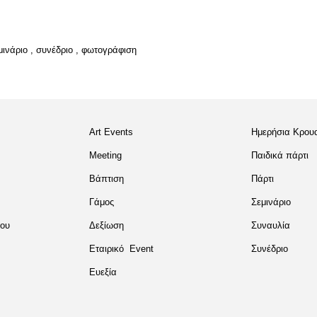
μινάριο
,
συνέδριο
,
φωτογράφιση
Art Events
Ημερήσια Κρου
Meeting
Παιδικά πάρτι
Βάπτιση
Πάρτι
Γάμος
Σεμινάριο
του
Δεξίωση
Συναυλία
Εταιρικό Event
Συνέδριο
Ευεξία