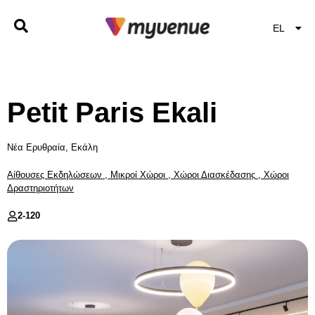
EL
EN
Petit Paris Ekali
Νέα Ερυθραία, Εκάλη
Αίθουσες Εκδηλώσεων
,
Μικροί Χώροι
,
Χώροι Διασκέδασης
,
Χώροι
Δραστηριοτήτων
2-
120