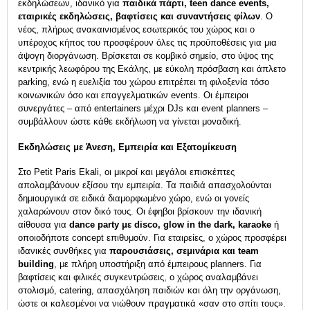
εκδηλώσεων, ιδανικό για
παιδικά πάρτι, teen dance events,
εταιρικές εκδηλώσεις, βαφτίσεις και συναντήσεις φίλων
. Ο
νέος, πλήρως ανακαινισμένος εσωτερικός του χώρος και ο
υπέροχος κήπος του προσφέρουν όλες τις προϋποθέσεις για μια
άψογη διοργάνωση. Βρίσκεται σε κομβικό σημείο, στο ύψος της
κεντρικής λεωφόρου της Εκάλης, με εύκολη πρόσβαση και άπλετο
parking, ενώ η ευελιξία του χώρου επιτρέπει τη φιλοξενία τόσο
κοινωνικών όσο και επαγγελματικών events. Οι έμπειροι
συνεργάτες – από entertainers μέχρι DJs και event planners –
συμβάλλουν ώστε κάθε εκδήλωση να γίνεται μοναδική.
Εκδηλώσεις με Άνεση, Εμπειρία και Εξατομίκευση
Στο Petit Paris Ekali, οι μικροί και μεγάλοι επισκέπτες
απολαμβάνουν εξίσου την εμπειρία. Τα παιδιά απασχολούνται
δημιουργικά σε ειδικά διαμορφωμένο χώρο, ενώ οι γονείς
χαλαρώνουν στον δικό τους. Οι έφηβοι βρίσκουν την ιδανική
αίθουσα για
dance party με disco, glow in the dark, karaoke
ή
οποιοδήποτε concept επιθυμούν. Για εταιρείες, ο χώρος προσφέρει
ιδανικές συνθήκες για
παρουσιάσεις, σεμινάρια και team
building
, με πλήρη υποστήριξη από έμπειρους planners. Για
βαφτίσεις και φιλικές συγκεντρώσεις, ο χώρος αναλαμβάνει
στολισμό, catering, απασχόληση παιδιών και όλη την οργάνωση,
ώστε οι καλεσμένοι να νιώθουν πραγματικά «σαν στο σπίτι τους».