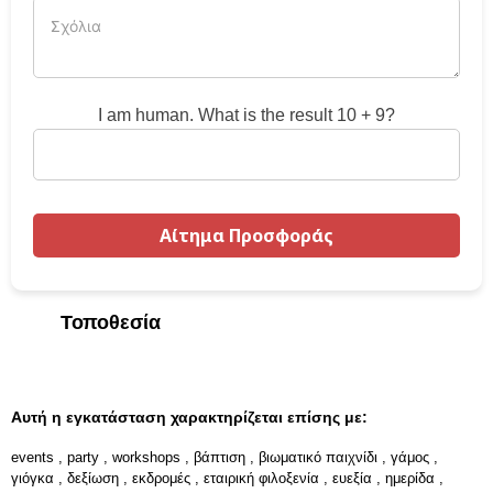
I am human. What is the result 10 + 9?
Τοποθεσία
Αυτή η εγκατάσταση χαρακτηρίζεται επίσης με:
events
,
party
,
workshops
,
βάπτιση
,
βιωματικό παιχνίδι
,
γάμος
,
γιόγκα
,
δεξίωση
,
εκδρομές
,
εταιρική φιλοξενία
,
ευεξία
,
ημερίδα
,