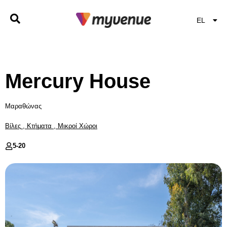
EL
EN
Mercury House
Μαραθώνας
Βίλες
,
Κτήματα
,
Μικροί Χώροι
5-
20