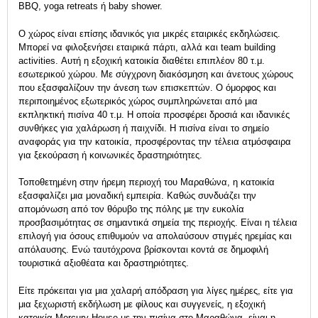
BBQ, yoga retreats ή baby shower.
Ο χώρος είναι επίσης ιδανικός για μικρές εταιρικές εκδηλώσεις.
Μπορεί να φιλοξενήσει
εταιρικά πάρτι
, αλλά και team building
activities. Αυτή η εξοχική κατοικία διαθέτει επιπλέον 80 τ.μ.
εσωτερικού χώρου. Με σύγχρονη διακόσμηση και άνετους χώρους
που εξασφαλίζουν την άνεση των επισκεπτών. Ο όμορφος και
περιποιημένος εξωτερικός χώρος συμπληρώνεται από μια
εκπληκτική πισίνα 40 τ.μ. Η οποία προσφέρει δροσιά και ιδανικές
συνθήκες για χαλάρωση ή παιχνίδι. Η πισίνα είναι το σημείο
αναφοράς για την κατοικία, προσφέροντας την τέλεια ατμόσφαιρα
για ξεκούραση ή κοινωνικές δραστηριότητες.
Τοποθετημένη στην ήρεμη περιοχή του Μαραθώνα, η κατοικία
εξασφαλίζει μια μοναδική εμπειρία. Καθώς συνδυάζει την
απομόνωση από τον θόρυβο της πόλης με την ευκολία
προσβασιμότητας σε σημαντικά σημεία της περιοχής. Είναι η τέλεια
επιλογή για όσους επιθυμούν να απολαύσουν στιγμές ηρεμίας και
απόλαυσης. Ενώ ταυτόχρονα βρίσκονται κοντά σε δημοφιλή
τουριστικά αξιοθέατα και δραστηριότητες.
Είτε πρόκειται για μια χαλαρή απόδραση για λίγες ημέρες, είτε για
μια ξεχωριστή εκδήλωση με φίλους και συγγενείς, η εξοχική
κατοικία Mercury House με την πισίνα στο Μαραθώνα, είναι η