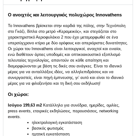
Ο ανοιχτός και λειτουργικός πολυχώρος Innovathens
Το Innovathens βρίσκεται στην καρδιά της πόλης, στην Τεχνόπολη
στο Γκάζι, δίπλα στο μετρό «Κεραμεικός», και στεγάζεται στο
χαρακτηριστικό Αεριοφυλάκιο 2 που έχει μεταμορφωθεί σε ένα
υπερσύγχρονο κτίριο με δύο ορόφους και απεριόριστες δυνατότητες.
Οι χώροι του Innovathens είναι λειτουργικοί, ανοιχτοί και ενιαίοι,
ενώ διαθέτουν άρτιες υποδομές και οπτικοακουστικό εξοπλισμό
τελευταίας τεχνολογίας, απαντούν σε κάθε απαίτηση και
διαμορφώνονται με βάση τις δικές σου ανάγκες. Είναι το ιδανικό
μέρος για να ανταλλάξεις ιδέες, να αλληλεπιδράσεις και να
συνεργαστείς, είναι πηγή έμπνευσης, γι’ αυτό και είναι το ιδανικό
μέρος για να φιλοξενήσει και τη δική σου εκδήλωση!
Οι χώροι:
Ισόγειο 199,63 m2
Κατάλληλο για συνέδρια, ημερίδες, ομιλίες,
press events, εταιρικές εκδηλώσεις, παρουσιάσεις, networking
events.
ηλεκτρολογική εγκατάσταση
βασικός φωτισμός
ηχητική εγκατάσταση