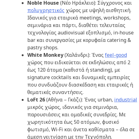
Noble
House
(Νέο Ηράκλειο): Σύγχρονος και
πολυχρηστικός
χώρος με υψηλή αισθητική.
Ιδανικός για εταιρικά meetings, workshops,
σεμινάρια και πάρτι, διαθέτει τελευταίας
τεχνολογίας audiovisual εξοπλισμό, in‑house
bar και συνεργασίες με κορυφαία catering &
pastry shops.
White Monkey
(Χαλάνδρι): Ένας
feel-good
χώρος που ειδικεύεται σε εκδηλώσεις από 2
έως 120 άτομα (καθιστά ή standing), με
signature cocktails και δυναμικές εμπειρίες
που συνδυάζουν διασκέδαση και εταιρικές ή
θεματικές συναντήσεις.
LoFt
26
(Αθήνα – Γκάζι): Ένας urban,
industrial
μικρός χώρος, ιδανικός για σεμινάρια,
παρουσιάσεις και ομαδικές συνεδρίες. Με
χωρητικότητα έως 50 ατόμων, φυσικό
φωτισμό, Wi‑Fi και άνετα καθίσματα – όλα σε
άμεση γειτνίαση με την Τεχνόπολη.