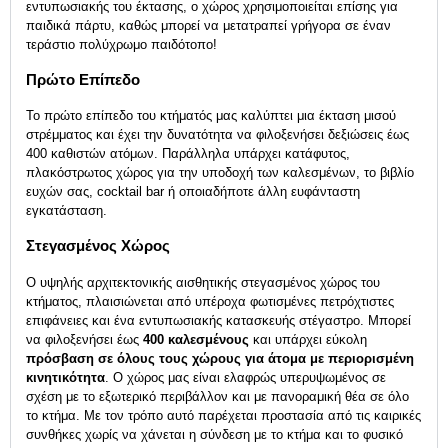
εντυπωσιακής του έκτασης, ο χώρος χρησιμοποιείται επίσης για
παιδικά πάρτυ, καθώς μπορεί να μετατραπεί γρήγορα σε έναν
τεράστιο πολύχρωμο παιδότοπο!
Πρώτο Επίπεδο
Το πρώτο επίπεδο του κτήματός μας καλύπτει μια έκταση μισού
στρέμματος και έχει την δυνατότητα να φιλοξενήσει δεξιώσεις έως
400 καθιστών ατόμων. Παράλληλα υπάρχει κατάφυτος,
πλακόστρωτος χώρος για την υποδοχή των καλεσμένων, το βιβλίο
ευχών σας, cocktail bar ή οποιαδήποτε άλλη ευφάνταστη
εγκατάσταση.
Στεγασμένος Χώρος
O υψηλής αρχιτεκτονικής αισθητικής στεγασμένος χώρος του
κτήματος, πλαισιώνεται από υπέροχα φωτισμένες πετρόχτιστες
επιφάνειες και ένα εντυπωσιακής κατασκευής στέγαστρο. Μπορεί
να φιλοξενήσει έως
400 καλεσμένους
και υπάρχει εύκολη
πρόσβαση σε όλους τους χώρους για άτομα με περιορισμένη
κινητικότητα
. O χώρος μας είναι ελαφρώς υπερυψωμένος σε
σχέση με το εξωτερικό περιβάλλον και με πανοραμική θέα σε όλο
το κτήμα. Με τον τρόπο αυτό παρέχεται προστασία από τις καιρικές
συνθήκες χωρίς να χάνεται η σύνδεση με το κτήμα και το φυσικό