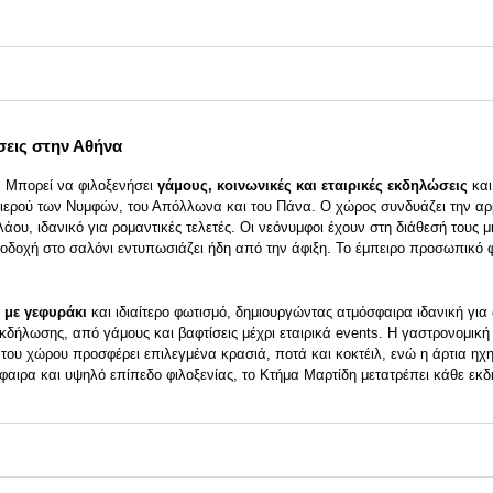
σεις στην Αθήνα
. Μπορεί να φιλοξενήσει
γάμους, κοινωνικές και εταιρικές εκδηλώσεις
κα
 ιερού των Νυμφών, του Απόλλωνα και του Πάνα. Ο χώρος συνδυάζει την αρ
λάου, ιδανικό για ρομαντικές τελετές. Οι νεόνυμφοι έχουν στη διάθεσή τους 
οδοχή στο σαλόνι εντυπωσιάζει ήδη από την άφιξη. Το έμπειρο προσωπικό φρ
 με γεφυράκι
και ιδιαίτερο φωτισμό, δημιουργώντας ατμόσφαιρα ιδανική γι
κδήλωσης, από γάμους και βαφτίσεις μέχρι εταιρικά events. Η γαστρονομικ
ar του χώρου προσφέρει επιλεγμένα κρασιά, ποτά και κοκτέιλ, ενώ η άρτια η
φαιρα και υψηλό επίπεδο φιλοξενίας, το Κτήμα Μαρτίδη μετατρέπει κάθε εκδ