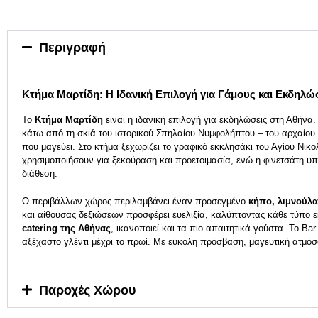
Περιγραφή
Κτήμα Μαρτίδη: Η Ιδανική Επιλογή για Γάμους και Εκδηλώ
Το
Κτήμα Μαρτίδη
είναι η ιδανική επιλογή για εκδηλώσεις στη Αθήνα
κάτω από τη σκιά του ιστορικού Σπηλαίου Νυμφολήπτου – του αρχαίου
που μαγεύει. Στο κτήμα ξεχωρίζει το γραφικό εκκλησάκι του Αγίου Νικο
χρησιμοποιήσουν για ξεκούραση και προετοιμασία, ενώ η φινετσάτη υπ
διάθεση.
Ο περιβάλλων χώρος περιλαμβάνει έναν προσεγμένο
κήπο, λιμνούλα
και αίθουσας δεξιώσεων προσφέρει ευελιξία, καλύπτοντας κάθε τύπο ε
catering της Αθήνας
, ικανοποιεί και τα πιο απαιτητικά γούστα. Το B
αξέχαστο γλέντι μέχρι το πρωί. Με εύκολη πρόσβαση, μαγευτική ατμόσ
Παροχές Χώρου