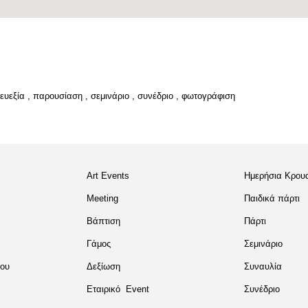
ευεξία
,
παρουσίαση
,
σεμινάριο
,
συνέδριο
,
φωτογράφιση
Art Events
Ημερήσια Κρου
Meeting
Παιδικά πάρτι
Βάπτιση
Πάρτι
Γάμος
Σεμινάριο
του
Δεξίωση
Συναυλία
Εταιρικό Event
Συνέδριο