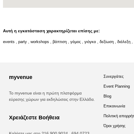
Αυτή η εγκατάσταση χαρακτηρίζεται επίσης με:
events
,
party
,
workshops
,
βάπτιση
,
γάμος
,
γιόγκα
,
δεξίωση
,
διάλεξη
,
myvenue
Συνεργάτες
Event Planning
Το myvenue είναι η πρώτη πλατφόρμα
Blog
εύρεσης χώρων για εκδηλώσεις στην Ελλάδα.
Επικοινωνία
Πολιτική απορρή
Χρειάζεστε Βοήθεια
Όροι χρήσης
Καλέστε μας στο 216 900 9024 , 694 0723