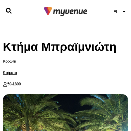
EL
EN
Κτήμα Μπραϊμνιώτη
Κορωπί
Κτήματα
50-
1800