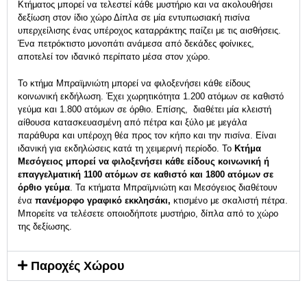
Κτήματος μπορεί να τελεστεί κάθε μυστήριο και να ακολουθήσει
δεξίωση στον ίδιο χώρο Δίπλα σε μία εντυπωσιακή πισίνα
υπερχείλισης ένας υπέροχος καταρράκτης παίζει με τις αισθήσεις.
Ένα πετρόκτιστο μονοπάτι ανάμεσα από δεκάδες φοίνικες,
αποτελεί τον ιδανικό περίπατο μέσα στον χώρο.
Το κτήμα Μπραϊμνιώτη μπορεί να φιλοξενήσει κάθε είδους
κοινωνική εκδήλωση. Έχει χωρητικότητα 1.200 ατόμων σε καθιστό
γεύμα και 1.800 ατόμων σε όρθιο. Επίσης, διαθέτει μία κλειστή
αίθουσα κατασκευασμένη από πέτρα και ξύλο με μεγάλα
παράθυρα και υπέροχη θέα προς τον κήπο και την πισίνα. Είναι
ιδανική για εκδηλώσεις κατά τη χειμερινή περίοδο. Το
Kτήμα
Μεσόγειος μπορεί να φιλοξενήσει κάθε είδους κοινωνική ή
επαγγελματική 1100 ατόμων σε καθιστό και 1800 ατόμων σε
όρθιο γεύμα
. Τα κτήματα Μπραϊμνιώτη και Μεσόγειος διαθέτουν
ένα
πανέμορφο γραφικό εκκλησάκι,
κτισμένο με σκαλιστή πέτρα.
Μπορείτε να τελέσετε οποιοδήποτε μυστήριο, δίπλα από το χώρο
της δεξίωσης.
Παροχές Χώρου