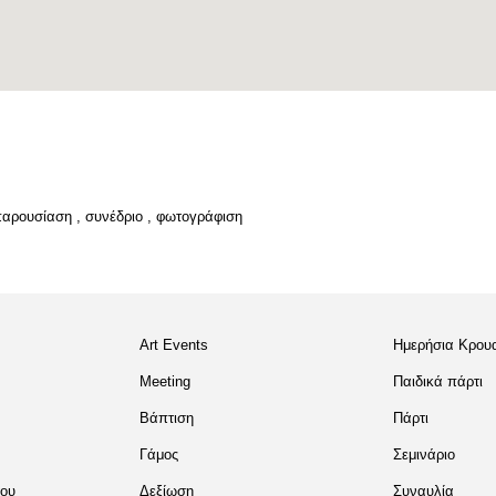
παρουσίαση
,
συνέδριο
,
φωτογράφιση
Art Events
Ημερήσια Κρου
Meeting
Παιδικά πάρτι
Βάπτιση
Πάρτι
Γάμος
Σεμινάριο
του
Δεξίωση
Συναυλία