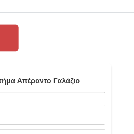
τήμα Απέραντο Γαλάζιο