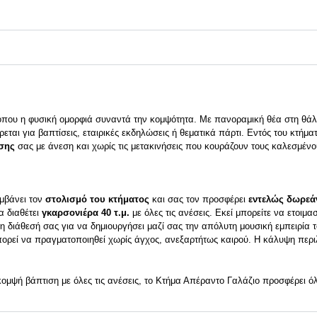
 όπου η φυσική ομορφιά συναντά την κομψότητα. Με πανοραμική θέα στη θάλα
εται για βαπτίσεις, εταιρικές εκδηλώσεις ή θεματικά πάρτι. Εντός του κτήμ
ισης
σας με άνεση και χωρίς τις μετακινήσεις που κουράζουν τους καλεσμένο
μβάνει τον
στολισμό του κτήματος
και σας τον προσφέρει
εντελώς δωρεά
α διαθέτει
γκαρσονιέρα 40 τ.μ.
με όλες τις ανέσεις. Εκεί μπορείτε να ετοιμ
η διάθεσή σας για να δημιουργήσει μαζί σας την απόλυτη μουσική εμπειρία του
ορεί να πραγματοποιηθεί χωρίς άγχος, ανεξαρτήτως καιρού. Η κάλυψη περι
α κομψή βάπτιση με όλες τις ανέσεις, το Κτήμα Απέραντο Γαλάζιο προσφέρει ό