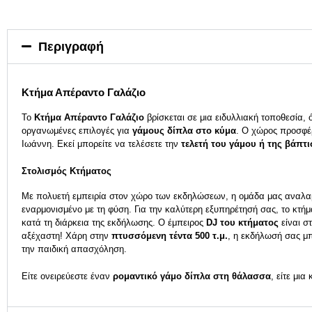
Περιγραφή
Κτήμα Απέραντο Γαλάζιο
Το
Κτήμα Απέραντο Γαλάζιο
βρίσκεται σε μια ειδυλλιακή τοποθεσία,
οργανωμένες επιλογές για
γάμους δίπλα στο κύμα
. Ο χώρος προσφέρ
Ιωάννη. Εκεί μπορείτε να τελέσετε την
τελετή του γάμου ή της βάπτ
Στολισμός Κτήματος
Με πολυετή εμπειρία στον χώρο των εκδηλώσεων, η ομάδα μας αναλα
εναρμονισμένο με τη φύση. Για την καλύτερη εξυπηρέτησή σας, το κτήμ
κατά τη διάρκεια της εκδήλωσης. Ο έμπειρος
DJ του κτήματος
είναι στ
αξέχαστη! Χάρη στην
πτυσσόμενη τέντα 500 τ.μ.
, η εκδήλωσή σας μπ
την παιδική απασχόληση.
Είτε ονειρεύεστε έναν
ρομαντικό γάμο δίπλα στη θάλασσα
, είτε μι