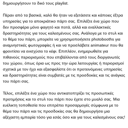
δημιουργήσουν το δικό τους playlist.
Πέραν από τα βασικά, καλό θα ήταν να εξετάσετε και κάποιες έξτρα
υπηρεσίες για το αποκριάτικο πάρτι σας. Επιλέξτε ένα χώρο που
δεν προσφέρει μόνο φαγητό και ποτά, αλλά και εναλλακτικές
δραστηριότητες για τους καλεσμένους σας. Ανάλογα με το στυλ και
το θέμα του πάρτι, μπορείτε να χρησιμοποιήσετε photobooths για
αναμνηστικές φωτογραφίες ή και να προσλάβετε animateur που θα
φροντίσει να ενισχύσει το κέφι. Επιπλέον, ενημερωθείτε για
πιθανούς περιορισμούς που επιβάλλονται από τους διοργανωτές
του χώρου, όπως όρια ως προς την ώρα λειτουργίας ή περιορισμοί
σχετικά με τον ήχο και εξασφαλίστε ότι οι προτεινόμενες υπηρεσίες
και δραστηριότητες είναι συμβατές με τις προσδοκίες και τις ανάγκες
του πάρτι σας.
Τέλος, επιλέξτε ένα χώρο που αντικατοπτρίζει τις προσωπικές
προτιμήσεις και το στυλ του πάρτι που έχετε στο μυαλό σας. Μια
ευέλικτη τοποθεσία που επιτρέπει προσαρμογές σύμφωνα με το
θέμα του πάρτι και τις προσδοκίες σας θα δημιουργήσει μια
αξέχαστη εμπειρία τόσο για εσάς όσο και για τους καλεσμένους σας!