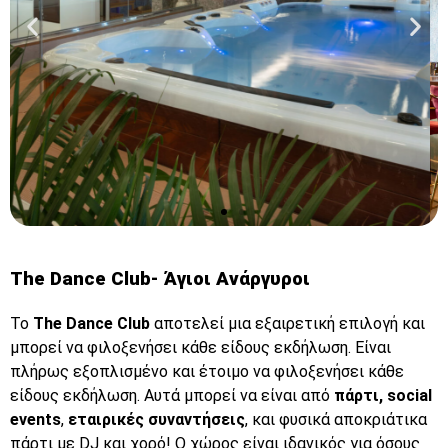
The Dance Club- Άγιοι Ανάργυροι
Το
The Dance Club
αποτελεί μια εξαιρετική επιλογή και
Revellers
μπορεί να φιλοξενήσει κάθε είδους εκδήλωση. Είναι
Row
πλήρως εξοπλισμένο και έτοιμο να φιλοξενήσει κάθε
είδους εκδήλωση. Αυτά μπορεί να είναι από
πάρτι, social
events
,
εταιρικές συναντήσεις
, και φυσικά αποκριάτικα
Click
πάρτι με DJ και χορό! Ο χώρος είναι ιδανικός για όσους
Here