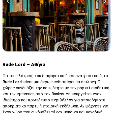
Rude Lord – Αθήνα
Για τους λάτρεις του διαφορετικού και ανατρεπτικού, το
Rude
Rude Lord
, είναι μια άκρως ενδιαφέρουσα επιλογή. Ο
Lord
χώρος συνδυάζει την κομψότητα με την pop art αισθητική
και την έμπνευση από τον Banksy. Δημιουργείται έναν
ιδιαίτερο και πρωτότυπο περιβάλλον για οποιοδήποτε
Click
αποκριάτικο πάρτυ ή εταιρική εκδήλωση. Αν ψάχνετε για
Here
έναν χώρο που συνδυάζει τέχνη, μουσική και μοναδική