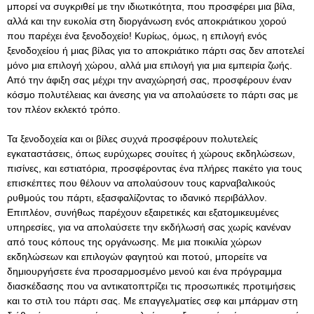
μπορεί να συγκριθεί με την ιδιωτικότητα, που προσφέρει μια βίλα,
αλλά και την ευκολία στη διοργάνωση ενός αποκριάτικου χορού
που παρέχει ένα ξενοδοχείο! Κυρίως, όμως, η επιλογή ενός
ξενοδοχείου
ή μιας
βίλας
για το αποκριάτικο πάρτι σας δεν αποτελεί
μόνο μια επιλογή χώρου, αλλά μια επιλογή για μια εμπειρία ζωής.
Από την άφιξη σας μέχρι την αναχώρησή σας, προσφέρουν έναν
κόσμο πολυτέλειας και άνεσης για να απολαύσετε το πάρτι σας με
τον πλέον εκλεκτό τρόπο.
Τα ξενοδοχεία και οι βίλες συχνά προσφέρουν πολυτελείς
εγκαταστάσεις, όπως ευρύχωρες σουίτες ή χώρους εκδηλώσεων,
πισίνες, και εστιατόρια, προσφέροντας ένα πλήρες πακέτο για τους
επισκέπτες που θέλουν να απολαύσουν τους καρναβαλικούς
ρυθμούς του πάρτι, εξασφαλίζοντας το ιδανικό περιβάλλον.
Επιπλέον, συνήθως παρέχουν εξαιρετικές και εξατομικευμένες
υπηρεσίες, για να απολαύσετε την εκδήλωσή σας χωρίς κανέναν
από τους κόπους της οργάνωσης. Με μια ποικιλία χώρων
εκδηλώσεων και επιλογών φαγητού και ποτού, μπορείτε να
δημιουργήσετε ένα προσαρμοσμένο μενού και ένα πρόγραμμα
διασκέδασης που να αντικατοπτρίζει τις προσωπικές προτιμήσεις
και το στιλ του πάρτι σας. Με επαγγελματίες σεφ και μπάρμαν στη