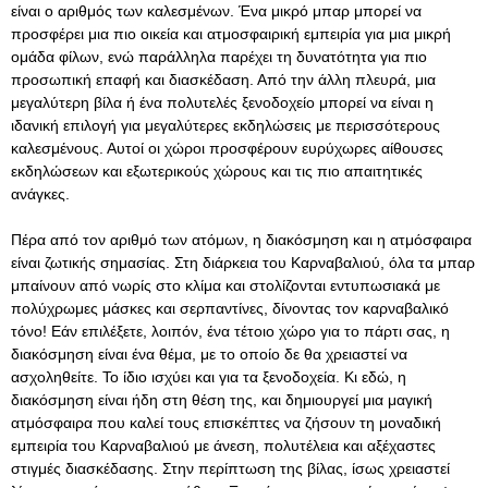
είναι ο αριθμός των καλεσμένων. Ένα μικρό μπαρ μπορεί να
προσφέρει μια πιο οικεία και ατμοσφαιρική εμπειρία για μια μικρή
ομάδα φίλων, ενώ παράλληλα παρέχει τη δυνατότητα για πιο
προσωπική επαφή και διασκέδαση. Από την άλλη πλευρά, μια
μεγαλύτερη βίλα ή ένα πολυτελές ξενοδοχείο μπορεί να είναι η
ιδανική επιλογή για μεγαλύτερες εκδηλώσεις με περισσότερους
καλεσμένους. Αυτοί οι χώροι προσφέρουν ευρύχωρες αίθουσες
εκδηλώσεων και εξωτερικούς χώρους και τις πιο απαιτητικές
ανάγκες.
Πέρα από τον αριθμό των ατόμων, η διακόσμηση και η ατμόσφαιρα
είναι ζωτικής σημασίας. Στη διάρκεια του Καρναβαλιού, όλα τα μπαρ
μπαίνουν από νωρίς στο κλίμα και στολίζονται εντυπωσιακά με
πολύχρωμες μάσκες και σερπαντίνες, δίνοντας τον καρναβαλικό
τόνο! Εάν επιλέξετε, λοιπόν, ένα τέτοιo χώρο για το πάρτι σας, η
διακόσμηση είναι ένα θέμα, με το οποίο δε θα χρειαστεί να
ασχοληθείτε. Το ίδιο ισχύει και για τα ξενοδοχεία. Κι εδώ, η
διακόσμηση είναι ήδη στη θέση της, και δημιουργεί μια μαγική
ατμόσφαιρα που καλεί τους επισκέπτες να ζήσουν τη μοναδική
εμπειρία του Καρναβαλιού με άνεση, πολυτέλεια και αξέχαστες
στιγμές διασκέδασης. Στην περίπτωση της βίλας, ίσως χρειαστεί