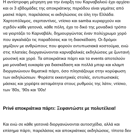
Η αντίστροφη μέτρηση για την έναρξη του Καρναβαλιού έχει αρχίσει
και οι 3 εβδομάδες της αποκριάτικης περιόδου είναι γεμάτες από
μασκέ πάρτι, παρελάσεις κι εκδηλώσεις σε όλη την Ελλάδα.
Χαρτoπόλεμος, σερπαντίνες, ντίσκο και samba κυριαρχούν και
σχεδόν κάθε γειτονιά, κάθε πόλη, έχει το δικό της μοναδικό τρόπο
να γιορτάζει το Καρναβάλι, δημιουργώντας έναν πολύχρωμο χορό
που αγκαλιάζει τις παραδόσεις και τη διασκέδαση. Οι δρόμοι
γεμίζουν με ανθρώπους που φορούν εντυπωσιακά κοστούμια, ενώ
στις πλατείες διοργανώνονται καρναβαλικές εκδηλώσεις με ζωντανή
μουσική και χορό. Τα αποκριάτικα πάρτι και τα events αποτελούν
μια μοναδική ευκαιρία για διασκέδαση και πολλά μπαρ και κλαμπ
διοργανώνουν θεματικά πάρτι, όσο πλησιάζουμε στην κορύφωση
των εκδηλώσεων. Φορέστε εκκεντρικές στολές, εντυπωσιακές
μάσκες και χορέψτε ασταμάτητα στους ρυθμούς της λάτιν, ντίσκο,
των ‘80s, ‘90s και ‘00s!
Privé αποκριάτικα πάρτι: Ξεφαντώστε με πολυτέλεια!
Και ενώ σε κάθε γειτονιά διοργανώνονται αυτοσχέδια, αλλά και
επίσημα πάρτι, παρελάσεις και αποκριάτικες εκδηλώσεις, τίποτα δεν