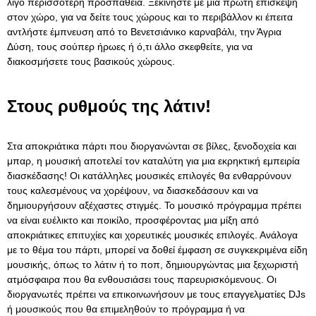
λίγο περισσότερη προσπάθεια. Ξεκινήστε με μια πρώτη επίσκεψη
στον χώρο, για να δείτε τους χώρους και το περιβάλλον κι έπειτα
αντλήστε έμπνευση από το Βενετσιάνικο καρναβάλι, την Άγρια ​​
Δύση, τους σούπερ ήρωες ή ό,τι άλλο σκεφθείτε, για να
διακοσμήσετε τους βασικούς χώρους.
Στους ρυθμούς της λάτιν!
Στα αποκριάτικα πάρτι που διοργανώνται σε βίλες, ξενοδοχεία και
μπαρ, η μουσική αποτελεί τον καταλύτη για μια εκρηκτική εμπειρία
διασκέδασης! Οι κατάλληλες μουσικές επιλογές θα ενθαρρύνουν
τους καλεσμένους να χορέψουν, να διασκεδάσουν και να
δημιουργήσουν αξέχαστες στιγμές. Το μουσικό πρόγραμμα πρέπει
να είναι ευέλικτο και ποικίλο, προσφέροντας μια μίξη από
αποκριάτικες επιτυχίες και χορευτικές μουσικές επιλογές. Ανάλογα
με το θέμα του πάρτι, μπορεί να δοθεί έμφαση σε συγκεκριμένα είδη
μουσικής, όπως το λάτιν ή το ποπ, δημιουργώντας μια ξεχωριστή
ατμόσφαιρα που θα ενθουσιάσει τους παρευρισκόμενους. Οι
διοργανωτές πρέπει να επικοινωνήσουν με τους επαγγελματίες DJs
ή μουσικούς που θα επιμεληθούν το πρόγραμμα ή να