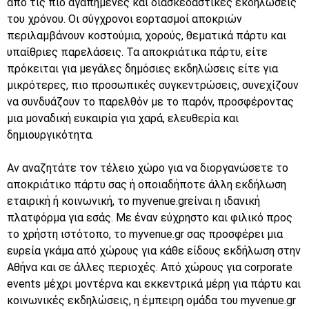
από τις πιο αγαπημένες και διασκεδαστικές εκδηλώσεις
του χρόνου. Οι σύγχρονοι εορτασμοί αποκριών
περιλαμβάνουν κοστούμια, χορούς, θεματικά πάρτυ και
υπαίθριες παρελάσεις. Τα αποκριάτικα πάρτυ, είτε
πρόκειται για μεγάλες δημόσιες εκδηλώσεις είτε για
μικρότερες, πιο προσωπικές συγκεντρώσεις, συνεχίζουν
να συνδυάζουν το παρελθόν με το παρόν, προσφέροντας
μια μοναδική ευκαιρία για χαρά, ελευθερία και
δημιουργικότητα.
Αν αναζητάτε τον τέλειο χώρο για να διοργανώσετε το
αποκριάτικο πάρτυ σας ή οποιαδήποτε άλλη εκδήλωση
εταιρική ή κοινωνική, το myvenue.grείναι η ιδανική
πλατφόρμα για εσάς. Με έναν εύχρηστο και φιλικό προς
το χρήστη ιστότοπο, το myvenue.gr σας προσφέρει μια
ευρεία γκάμα από χώρους για κάθε είδους εκδήλωση στην
Αθήνα και σε άλλες περιοχές. Από χώρους για corporate
events μέχρι μοντέρνα και εκκεντρικά μέρη για πάρτυ και
κοινωνικές εκδηλώσεις, η έμπειρη ομάδα του myvenue.gr