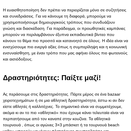
Η ευαισθητοποίηση δεν πρέπει να περιορίζεται μόνο σε συζητήσεις
και συνεδριάσεις. Για να κάνουμε τη διαφορά, μπορούμε να
χρησιμοποιήσουμε δημιουργικούς τρόπους που συνδυάζουν
γνώση και διασκέδαση. Για παράδειγμα, οι προωθητικές καμπάνιες
μπορούν να περιλαμβάνουν έξυπνα εκπαιδευτικά βίντεο που
κάνουν το θέμα πιο προσιτό και κατανοητό σε όλους. Η ιδέα είναι να
ενισχύσουμε πιο ενεργά αξίες όπως η συμπερίληψη και η κοινωνική
ενσυναίσθηση, με έναν τρόπο που μας αφήνει όλους πιο φωτεινούς
και αισιόδοξους.
Δραστηριότητες: Παίξτε μαζί!
Ας περάσουμε στις δραστηριότητες. Πάρτε μέρος σε ένα bazaar
χειροτεχνημάτων ή σε μια αθλητική δραστηριότητα, έστω κι αν δεν
είστε αθλητές ή καλλιτέχνες. Το σημαντικό είναι να συμμετέχουμε,
ακόμα κι αν το πιο «αθλητικό» που έχουμε κάνει τελευταία είναι να
περπατήσουμε από τον καναπέ στην κουζίνα. Τα αθλητικά
τουρνουά , όπως οι αγώνες 3×3 μπάσκετ ή τα τουρνουά beach
volley, μπορούν να γίνουν πλατφόρμες συμπερίληψης και