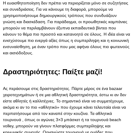
Η ευαισθητοποίηση δεν πρέπει να περιορίζεται μόνο σε συζητήσεις
και συνεδριάσεις. Για να κάνουμε τη διαφορά, μπορούμε να
χρησιμοποιήσουμε δημιουργικούς τρόπους που συνδυάζουν
γνώση και διασκέδαση. Για παράδειγμα, οι προωθητικές καμπάνιες
μπορούν να περιλαμβάνουν έξυπνα εκπαιδευτικά βίντεο που
κάνουν το θέμα πιο προσιτό και κατανοητό σε όλους. Η ιδέα είναι να
ενισχύσουμε πιο ενεργά αξίες όπως η συμπερίληψη και η κοινωνική
ενσυναίσθηση, με έναν τρόπο που μας αφήνει όλους πιο φωτεινούς
και αισιόδοξους.
Δραστηριότητες: Παίξτε μαζί!
Ας περάσουμε στις δραστηριότητες. Πάρτε μέρος σε ένα bazaar
χειροτεχνημάτων ή σε μια αθλητική δραστηριότητα, έστω κι αν δεν
είστε αθλητές ή καλλιτέχνες. Το σημαντικό είναι να συμμετέχουμε,
ακόμα κι αν το πιο «αθλητικό» που έχουμε κάνει τελευταία είναι να
περπατήσουμε από τον καναπέ στην κουζίνα. Τα αθλητικά
τουρνουά , όπως οι αγώνες 3×3 μπάσκετ ή τα τουρνουά beach
volley, μπορούν να γίνουν πλατφόρμες συμπερίληψης και
κοινωνικής συνοχής. Οργανώστε τουρνουά με ομάδες που