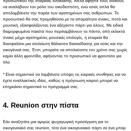
προσωπικού της εταιρείας ενοικίασης. Απλά αφήστε τους ειδικούς
να αναλάβουν τον ρόλο του οικοδεσπότη, ενώ εσείς απλά θα
απολαμβάνετε την παρέα των αγαπημένων σας ανθρώπων. Το
προσωπικό θα σας προμηθεύσει με τα απαραίτητα σνακς, ποτά και
μουσική, εξασφαλίζοντας ένα αξέχαστο πάρτι για όλους. Με ειδικά
διαμορφωμένα πακέτα που περιλαμβάνουν τα πάντα, από εκλεκτά
σνακς μέχρι αγαπημένες μουσικές επιλογές, η εταιρεία θα
διασφαλίσει μια ατελείωτη θάλασσα διασκέδασης για εσάς και την
οικογένειά σας. Έτσι, μπορείτε να απολαύσετε τον χρόνο σας χωρίς
καμία άλλη φροντίδα, αφήνοντας το προσωπικό να φροντίσει για
όλα.
* Είναι σημαντικό να λαμβάνετε υπόψη τις καιρικές συνθήκες και να
έχετε εναλλακτικές ιδέες, καθώς η πρόγνωση καιρού μπορεί να
επηρεάσει σημαντικά το πρόγραμμά σας.
4. Reunion στην πίστα
Εάν αναζητάτε μια αμιγώς ψυχαγωγική προσέγγιση για το
οικογενειακό σας reunion, τότε ένα οικογενειακό πάρτι σε ένα μπαρ