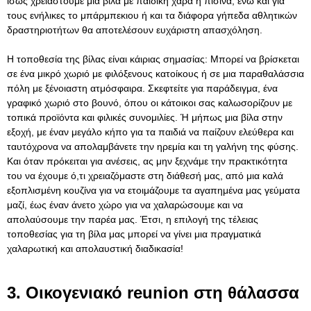
ίσως χρειαστούμε μια βίλα με παιδική χαρά ή πισίνα, ενώ και για
τους ενήλικες το μπάρμπεκιου ή και τα διάφορα γήπεδα αθλητικών
δραστηριοτήτων θα αποτελέσουν ευχάριστη απασχόληση.
Η τοποθεσία της βίλας είναι κάιριας σημασίας: Μπορεί να βρίσκεται
σε ένα μικρό χωριό με φιλόξενους κατοίκους ή σε μια παραθαλάσσια
πόλη με ξένοιαστη ατμόσφαιρα. Σκεφτείτε για παράδειγμα, ένα
γραφικό χωριό στο βουνό, όπου οι κάτοικοι σας καλωσορίζουν με
τοπικά προϊόντα και φιλικές συνομιλίες. Ή μήπως μια βίλα στην
εξοχή, με έναν μεγάλο κήπο για τα παιδιά να παίζουν ελεύθερα και
ταυτόχρονα να απολαμβάνετε την ηρεμία και τη γαλήνη της φύσης.
Και όταν πρόκειται για ανέσεις, ας μην ξεχνάμε την πρακτικότητα
του να έχουμε ό,τι χρειαζόμαστε στη διάθεσή μας, από μια καλά
εξοπλισμένη κουζίνα για να ετοιμάζουμε τα αγαπημένα μας γεύματα
μαζί, έως έναν άνετο χώρο για να χαλαρώσουμε και να
απολαύσουμε την παρέα μας. Έτσι, η επιλογή της τέλειας
τοποθεσίας για τη βίλα μας μπορεί να γίνει μια πραγματικά
χαλαρωτική και απολαυστική διαδικασία!
3. Οικογενιακό reunion στη θάλασσα