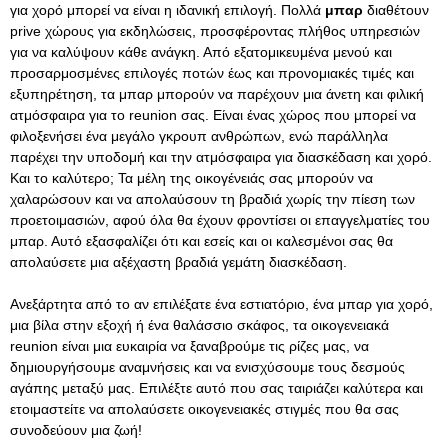
για χορό μπορεί να είναι η ιδανική επιλογή. Πολλά
μπαρ
διαθέτουν
prive χώρους για εκδηλώσεις, προσφέροντας πλήθος υπηρεσιών
για να καλύψουν κάθε ανάγκη. Από εξατομικευμένα μενού και
προσαρμοσμένες επιλογές ποτών έως και προνομιακές τιμές και
εξυπηρέτηση, τα μπαρ μπορούν να παρέχουν μια άνετη και φιλική
ατμόσφαιρα για το reunion σας. Είναι ένας χώρος που μπορεί να
φιλοξενήσει ένα μεγάλο γκρουπ ανθρώπων, ενώ παράλληλα
παρέχει την υποδομή και την ατμόσφαιρα για διασκέδαση και χορό.
Και το καλύτερο; Τα μέλη της οικογένειάς σας μπορούν να
χαλαρώσουν και να απολαύσουν τη βραδιά χωρίς την πίεση των
προετοιμασιών, αφού όλα θα έχουν φροντίσει οι επαγγελματίες του
μπαρ. Αυτό εξασφαλίζει ότι και εσείς και οι καλεσμένοι σας θα
απολαύσετε μια αξέχαστη βραδιά γεμάτη διασκέδαση.
Ανεξάρτητα από το αν επιλέξατε ένα εστιατόριο, ένα μπαρ για χορό,
μια βίλα στην εξοχή ή ένα θαλάσσιο σκάφος, τα οικογενειακά
reunion είναι μια ευκαιρία να ξαναβρούμε τις ρίζες μας, να
δημιουργήσουμε αναμνήσεις και να ενισχύσουμε τους δεσμούς
αγάπης μεταξύ μας. Επιλέξτε αυτό που σας ταιριάζει καλύτερα και
ετοιμαστείτε να απολαύσετε οικογενειακές στιγμές που θα σας
συνοδεύουν μια ζωή!