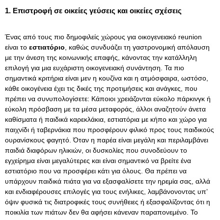
1. Επιστροφή σε οικείες γεύσεις και οικείες σχέσεις
Ένας από τους πιο δημοφιλείς χώρους για οικογενειακό reunion
είναι το
εστιατόριο
, καθώς συνδυάζει τη γαστρονομική απόλαυση
με την άνεση της κοινωνικής επαφής, κάνοντας την κατάλληλη
επιλογή για μια ευχάριστη οικογενειακή συνάντηση. Τα πιο
σημαντικά κριτήρια είναι μεν η κουζίνα και η ατμόσφαιρα, ωστόσο,
κάθε οικογένεια έχει τις δικές της προτιμήσεις και ανάγκες, που
πρέπει να συνυπολογίσετε: Κάποιοι χρειάζονται εύκολο πάρκινγκ ή
εύκολη πρόσβαση με τα μέσα μεταφοράς, άλλοι αναζητούν άνετα
καθίσματα ή παιδικά καρεκλάκια, εστιατόρια με κήπο και χώρο για
παιχνίδι ή ταβερνάκια που προσφέρουν φιλικό προς τους παιδικούς
ουρανίσκους φαγητό. Όταν η παρέα είναι μεγάλη και περιλαμβάνει
παιδιά διαφόρων ηλικιών, οι δυσκολίες που συνοδεύουν το
εγχείρημα είναι μεγαλύτερες και είναι σημαντικό να βρείτε ένα
εστιατόριο που να προσφέρει κάτι για όλους. Θα πρέπει να
υπάρχουν παιδικά πιάτα για να εξασφαλίσετε την ηρεμία σας, αλλά
και ενδιαφέρουσες επιλογές για τους ενήλικες, λαμβάνονοντας υπ’
όψιν φυσικά τις διατροφικές τους συνήθειες ή εξασφαλίζοντας ότι η
ποικιλία των πιάτων δεν θα αφήσει κάνεναν παραπονεμένο. Το