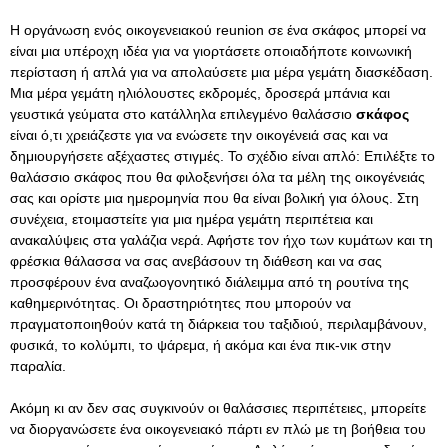
Η οργάνωση ενός οικογενειακού reunion σε ένα σκάφος μπορεί να
είναι μια υπέροχη ιδέα για να γιορτάσετε οποιαδήποτε κοινωνική
περίσταση ή απλά για να απολαύσετε μια μέρα γεμάτη διασκέδαση.
Μια μέρα γεμάτη ηλιόλουστες εκδρομές, δροσερά μπάνια και
γευστικά γεύματα στο κατάλληλα επιλεγμένο θαλάσσιο
σκάφος
είναι ό,τι χρειάζεστε για να ενώσετε την οικογένειά σας και να
δημιουργήσετε αξέχαστες στιγμές. Το σχέδιο είναι απλό: Επιλέξτε το
θαλάσσιο σκάφος που θα φιλοξενήσει όλα τα μέλη της οικογένειάς
σας και ορίστε μια ημερομηνία που θα είναι βολική για όλους. Στη
συνέχεια, ετοιμαστείτε για μια ημέρα γεμάτη περιπέτεια και
ανακαλύψεις στα γαλάζια νερά. Αφήστε τον ήχο των κυμάτων και τη
φρέσκια θάλασσα να σας ανεβάσουν τη διάθεση και να σας
προσφέρουν ένα αναζωογονητικό διάλειμμα από τη ρουτίνα της
καθημερινότητας. Οι δραστηριότητες που μπορούν να
πραγματοποιηθούν κατά τη διάρκεια του ταξιδιού, περιλαμβάνουν,
φυσικά, το κολύμπι, το ψάρεμα, ή ακόμα και ένα πικ-νικ στην
παραλία.
Ακόμη κι αν δεν σας συγκινούν οι θαλάσσιες περιπέτειες, μπορείτε
να διοργανώσετε ένα οικογενειακό πάρτι εν πλώ με τη βοήθεια του