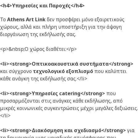
<h4>Υπηρεσίες και Παροχές</h4>
Το
Athens Art Link
δεν προσφέρει μόνο εξαιρετικούς
χώρους, αλλά και πλήρη υποστήριξη για την άψογη
διοργάνωση της εκδήλωσής σας.
<p>&nbsp;Ο χώρος διαθέτει:</p>
<li><strong>Οπτικοακουστικά συστήματα</strong>
και σύγχρονο
τεχνολογικό εξοπλισμό
που καλύπτει
κάθε ανάγκη της εκδήλωσής σας.</li>
<li><strong>Υπηρεσίες catering</strong>
που
προσαρμόζονται στις ανάγκες κάθε εκδήλωσης, από
μικρές κοινωνικές συγκεντρώσεις μέχρι μεγάλες δεξιώσεις.
</li>
<li><strong>Διακόσμηση και σχεδιασμό</strong>
για
τη δημιουργία μιας μοναδικής ατμόσφαιρας που