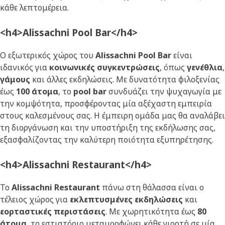
κάθε λεπτομέρεια.
<h4>Alissachni Pool Bar</h4>
Ο εξωτερικός χώρος του
Alissachni Pool Bar
είναι
ιδανικός για
κοινωνικές συγκεντρώσεις
, όπως
γενέθλια
,
γάμους
και άλλες εκδηλώσεις. Με δυνατότητα φιλοξενίας
έως
100 άτομα
, το
pool bar
συνδυάζει την ψυχαγωγία με
την κομψότητα, προσφέροντας μία αξέχαστη εμπειρία
στους καλεσμένους σας. Η έμπειρη ομάδα μας θα αναλάβει
τη διοργάνωση και την υποστήριξη της εκδήλωσης σας,
εξασφαλίζοντας την καλύτερη ποιότητα εξυπηρέτησης.
<h4>Alissachni Restaurant</h4>
Το
Alissachni Restaurant
πάνω στη θάλασσα είναι ο
τέλειος χώρος για
εκλεπτυσμένες εκδηλώσεις
και
εορταστικές περιστάσεις
. Με χωρητικότητα έως
80
άτομα
, το εστιατόριο μεταμορφώνει κάθε γιορτή σε μία