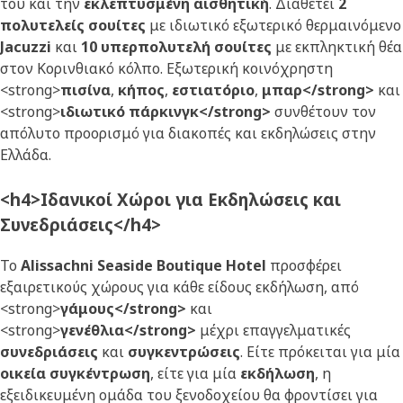
του και την
εκλεπτυσμένη αισθητική
. Διαθέτει
2
πολυτελείς σουίτες
με ιδιωτικό εξωτερικό θερμαινόμενο
Jacuzzi
και
10 υπερπολυτελή σουίτες
με εκπληκτική θέα
στον Κορινθιακό κόλπο. Εξωτερική κοινόχρηστη
<strong>
πισίνα
,
κήπος
,
εστιατόριο
,
μπαρ</strong>
και
<strong>
ιδιωτικό πάρκινγκ</strong>
συνθέτουν τον
απόλυτο προορισμό για διακοπές και εκδηλώσεις στην
Ελλάδα.
<h4>Ιδανικοί Χώροι για Εκδηλώσεις και
Συνεδριάσεις</h4>
Το
Alissachni Seaside Boutique Hotel
προσφέρει
εξαιρετικούς χώρους για κάθε είδους εκδήλωση, από
<strong>
γάμους</strong>
και
<strong>
γενέθλια</strong>
μέχρι επαγγελματικές
συνεδριάσεις
και
συγκεντρώσεις
. Είτε πρόκειται για μία
οικεία συγκέντρωση
, είτε για μία
εκδήλωση
, η
εξειδικευμένη ομάδα του ξενοδοχείου θα φροντίσει για