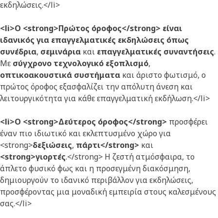
εκδηλώσεις.</li>
<li>Ο <strong>Πρώτος όροφος</strong> είναι
ιδανικός για επαγγελματικές εκδηλώσεις όπως
συνέδρια
,
σεμινάρια
και
επαγγελματικές συναντήσεις
.
Με
σύγχρονο τεχνολογικό εξοπλισμό
,
οπτικοακουστικά συστήματα
και άριστο φωτισμό, ο
πρώτος όροφος εξασφαλίζει την απόλυτη άνεση και
λειτουργικότητα για κάθε επαγγελματική εκδήλωση.</li>
<li>Ο <strong>Δεύτερος όροφος</strong>
προσφέρει
έναν πιο ιδιωτικό και εκλεπτυσμένο χώρο για
<strong>
δεξιώσεις
,
πάρτι</strong>
και
<strong>γιορτές
.</strong> Η ζεστή ατμόσφαιρα, το
άπλετο φυσικό φως και η προσεγμένη διακόσμηση,
δημιουργούν το ιδανικό περιβάλλον για εκδηλώσεις,
προσφέροντας μια μοναδική εμπειρία στους καλεσμένους
σας.</li>