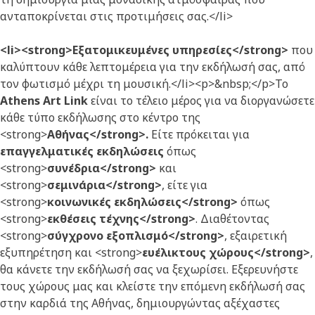
ανταποκρίνεται στις προτιμήσεις σας.</li>
<li><strong>Εξατομικευμένες υπηρεσίες</strong>
που
καλύπτουν κάθε λεπτομέρεια για την εκδήλωσή σας, από
τον φωτισμό μέχρι τη μουσική.</li><p>&nbsp;</p>Το
Athens Art Link
είναι το τέλειο μέρος για να διοργανώσετε
κάθε τύπο εκδήλωσης στο κέντρο της
<strong>
Αθήνας</strong>.
Είτε πρόκειται για
επαγγελματικές εκδηλώσεις
όπως
<strong>
συνέδρια</strong>
και
<strong>
σεμινάρια</strong>
, είτε για
<strong>
κοινωνικές εκδηλώσεις</strong>
όπως
<strong>
εκθέσεις τέχνης</strong>
. Διαθέτοντας
<strong>
σύγχρονο εξοπλισμό</strong>
, εξαιρετική
εξυπηρέτηση και <strong>
ευέλικτους χώρους</strong>
,
θα κάνετε την εκδήλωσή σας να ξεχωρίσει. Εξερευνήστε
τους χώρους μας και κλείστε την επόμενη εκδήλωσή σας
στην καρδιά της Αθήνας, δημιουργώντας αξέχαστες