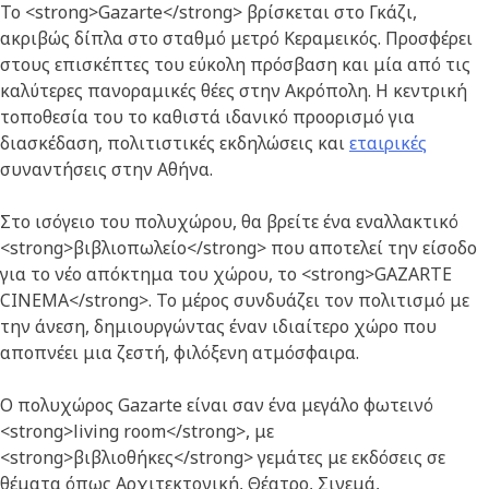
Το <strong>Gazarte</strong> βρίσκεται στο Γκάζι,
ακριβώς δίπλα στο σταθμό μετρό Κεραμεικός. Προσφέρει
στους επισκέπτες του εύκολη πρόσβαση και μία από τις
καλύτερες πανοραμικές θέες στην Ακρόπολη. Η κεντρική
τοποθεσία του το καθιστά ιδανικό προορισμό για
διασκέδαση, πολιτιστικές εκδηλώσεις και
εταιρικές
συναντήσεις στην Αθήνα.
Στο ισόγειο του πολυχώρου, θα βρείτε ένα εναλλακτικό
<strong>βιβλιοπωλείο</strong> που αποτελεί την είσοδο
για το νέο απόκτημα του χώρου, το <strong>GAZARTE
CINEMA</strong>. Το μέρος συνδυάζει τον πολιτισμό με
την άνεση, δημιουργώντας έναν ιδιαίτερο χώρο που
αποπνέει μια ζεστή, φιλόξενη ατμόσφαιρα.
Ο πολυχώρος Gazarte είναι σαν ένα μεγάλο φωτεινό
<strong>living room</strong>, με
<strong>βιβλιοθήκες</strong> γεμάτες με εκδόσεις σε
θέματα όπως Αρχιτεκτονική, Θέατρο, Σινεμά,