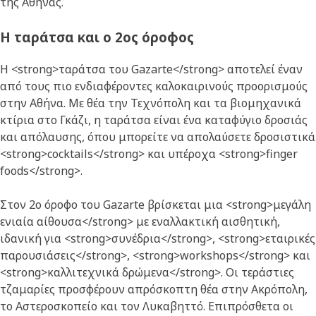
της Αθήνας.
Η ταράτσα και ο 2ος όροφος
Η <strong>ταράτσα του Gazarte</strong> αποτελεί έναν
από τους πιο ενδιαφέροντες καλοκαιρινούς προορισμούς
στην Αθήνα. Με θέα την Τεχνόπολη και τα βιομηχανικά
κτίρια στο Γκάζι, η ταράτσα είναι ένα καταφύγιο δροσιάς
και απόλαυσης, όπου μπορείτε να απολαύσετε δροσιστικά
<strong>cocktails</strong> και υπέροχα <strong>finger
foods</strong>.
Στον 2ο όροφο του Gazarte βρίσκεται μια <strong>μεγάλη
ενιαία αίθουσα</strong> με εναλλακτική αισθητική,
ιδανική για <strong>συνέδρια</strong>, <strong>εταιρικές
παρουσιάσεις</strong>, <strong>workshops</strong> και
<strong>καλλιτεχνικά δρώμενα</strong>. Οι τεράστιες
τζαμαρίες προσφέρουν απρόσκοπτη θέα στην Ακρόπολη,
το Αστεροσκοπείο και τον Λυκαβηττό. Επιπρόσθετα οι