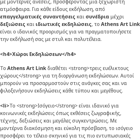
με μοντέρνες ανέσεις, προσφέροντας μια ξεχωριστή
ατμόσφαιρα. Για κάθε είδους εκδήλωση, από
επαγγελματικές συναντήσεις
και
συνέδρια
μέχρι
δεξιώσεις
και
ιδιωτικές εκδηλώσεις
, το
Athens Art Link
είναι ο ιδανικός προορισμός για να πραγματοποιήσετε
την εκδήλωσή σας με στυλ και πολυτέλεια.
<h4>Χώροι Εκδηλώσεων</h4>
Το
Athens Art Link
διαθέτει <strong>τρεις ευέλικτους
χώρους</strong> για τη διοργάνωση εκδηλώσεων. Αυτοί
μπορούν να προσαρμοστούν στις ανάγκες σας και να
φιλοξενήσουν εκδηλώσεις κάθε τύπου και μεγέθους.
<li>
Το <strong>Ισόγειο</strong> είναι ιδανικό για
κοινωνικές εκδηλώσεις όπως εκθέσεις ζωγραφικής,
τέχνης, δεξιώσεις και μεγάλες συγκεντρώσεις. Με
μοντέρνα διακόσμηση και εύκολη πρόσβαση, το ισόγειο
προσφέρει το τέλειο σκηνικό για τις πιο εντυπωσιακές