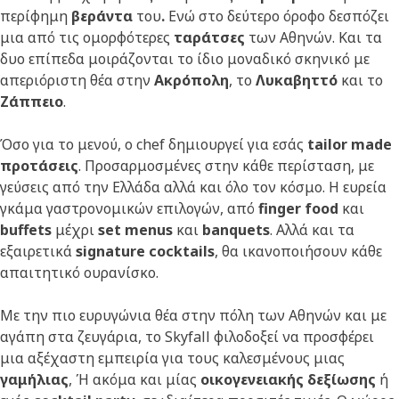
περίφημη
βεράντα
του
.
Ενώ στο δεύτερο όροφο δεσπόζει
μια από τις ομορφότερες
ταράτσες
των Αθηνών. Και τα
δυο επίπεδα μοιράζονται το ίδιο μοναδικό σκηνικό με
απεριόριστη θέα στην
Ακρόπολη
, το
Λυκαβηττό
και το
Ζάππειο
.
Όσο για το μενού, ο chef δημιουργεί για εσάς
tailor made
προτάσεις
. Προσαρμοσμένες στην κάθε περίσταση, με
γεύσεις από την Ελλάδα αλλά και όλο τον κόσμο. Η ευρεία
γκάμα γαστρονομικών επιλογών, από
finger food
και
buffets
μέχρι
set menus
και
banquets
. Αλλά και τα
εξαιρετικά
signature cocktails
, θα ικανοποιήσουν κάθε
απαιτητικό ουρανίσκο.
Με την πιο ευρυγώνια θέα στην πόλη των Αθηνών και με
αγάπη στα ζευγάρια, το Skyfall φιλοδοξεί να προσφέρει
μια αξέχαστη εμπειρία για τους καλεσμένους μιας
γαμήλιας
, Ή ακόμα και μίας
οικογενειακής δεξίωσης
ή